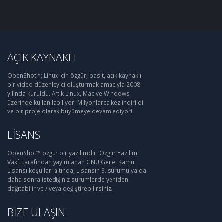
AÇIK KAYNAKLI
OpenShot™; Linux için özgür, basit, açık kaynaklı
bir video düzenleyici oluşturmak amacıyla 2008
yılında kuruldu. Artık Linux, Mac ve Windows
üzerinde kullanılabiliyor. Milyonlarca kez indirildi
ve bir proje olarak büyümeye devam ediyor!
LISANS
OpenShot™ özgür bir yazılımdır: Özgür Yazılım
Vakfı tarafından yayımlanan GNU Genel Kamu
Lisansı koşulları altında, Lisansın 3. sürümü ya da
daha sonra istediğiniz sürümlerde yeniden
dağıtabilir ve / veya değiştirebilirsiniz.
BIZE ULAŞIN