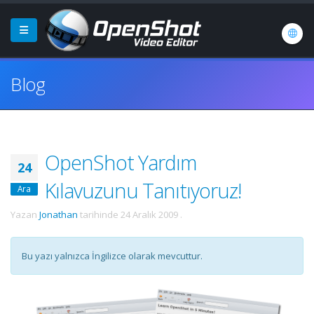
Blog
OpenShot Yardım
24
Kılavuzunu Tanıtıyoruz!
Ara
Yazan
Jonathan
tarihinde
24 Aralık 2009
.
Bu yazı yalnızca İngilizce olarak mevcuttur.