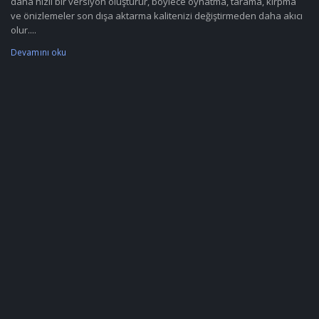
daha hızlı bir versiyon oluşturur, böylece oynatma, tarama, kırpma
ve önizlemeler son dışa aktarma kalitenizi değiştirmeden daha akıcı
olur....
Devamını oku