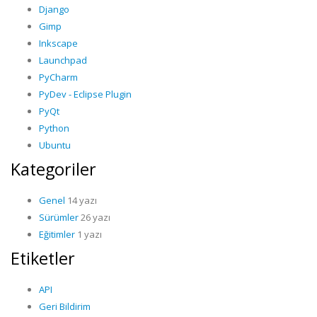
Django
Gimp
Inkscape
Launchpad
PyCharm
PyDev - Eclipse Plugin
PyQt
Python
Ubuntu
Kategoriler
Genel
14 yazı
Sürümler
26 yazı
Eğitimler
1 yazı
Etiketler
API
Geri Bildirim