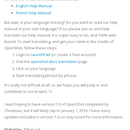
English Help Manual
French Help Manual
But wait, is your language missing? Do you want to read our help
manual in your own language? If so, please join us and help
translate our help manual. It is super easy to do, and 100% web-
based. To start translating, and get your name in the credits of
OpenShot, follow these steps:
Login to
LaunchPad
(or create a free account)
Visit the
openshot-docs translation
page
Click on your language
Start translating phrase by phrase
It's really not difficult at all, so we hope you will jump in and
contribute to our project. =)
I was hoping to have version 1.0 of OpenShot completed by
Christmas, but it will likely slip to January 1, 2010. I have many
updates included in version 1.0, so stay tuned for more information.
Etiketler
:
Etiket yok