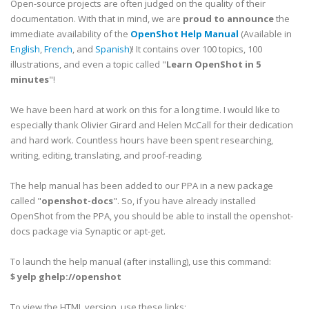
Open-source projects are often judged on the quality of their
documentation. With that in mind, we are
proud to announce
the
immediate availability of the
OpenShot Help Manual
(Available in
English
,
French
, and
Spanish
)! It contains over 100 topics, 100
illustrations, and even a topic called "
Learn OpenShot in 5
minutes
"!
We have been hard at work on this for a long time. I would like to
especially thank Olivier Girard and Helen McCall for their dedication
and hard work. Countless hours have been spent researching,
writing, editing, translating, and proof-reading.
The help manual has been added to our PPA in a new package
called "
openshot-docs
". So, if you have already installed
OpenShot from the PPA, you should be able to install the openshot-
docs package via Synaptic or apt-get.
To launch the help manual (after installing), use this command:
$ yelp ghelp://openshot
To view the HTML version, use these links: