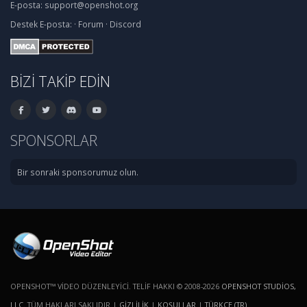
E-posta:
support@openshot.org
Destek
E-posta:
·
Forum
·
Discord
BIZI TAKIP EDIN
SPONSORLAR
Bir sonraki sponsorumuz olun.
OPENSHOT™ VIDEO DÜZENLEYICI. TELIF HAKKI © 2008-2026
OPENSHOT STUDIOS,
LLC
. TÜM HAKLARI SAKLIDIR |
GIZLILIK
|
KOŞULLAR
|
TÜRKÇE (TR)