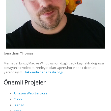
Jonathan Thomas
Merhaba! Linux, Mac ve Windows için özgür, açık kaynaklı, doğrusal
olmayan bir video düzenleyici olan OpenShot Video Editor'un
yaratıcısıyım.
Hakkımda daha fazla bilgi...
Önemli Projeler
Amazon Web Services
CLion
Django