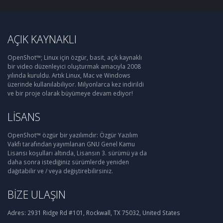
AÇIK KAYNAKLI
OpenShot™; Linux için özgür, basit, açık kaynaklı
bir video düzenleyici oluşturmak amacıyla 2008
yılında kuruldu. Artık Linux, Mac ve Windows
üzerinde kullanılabiliyor. Milyonlarca kez indirildi
ve bir proje olarak büyümeye devam ediyor!
LISANS
OpenShot™ özgür bir yazılımdır: Özgür Yazılım
Vakfı tarafından yayımlanan GNU Genel Kamu
Lisansı koşulları altında, Lisansın 3. sürümü ya da
daha sonra istediğiniz sürümlerde yeniden
dağıtabilir ve / veya değiştirebilirsiniz.
BIZE ULAŞIN
Adres:
2931 Ridge Rd #101, Rockwall, TX 75032, United States