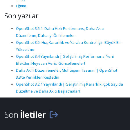
Eğitim
Son yazılar
OpenShot 3.5.1: Daha Hızlı Performans, Daha Akıcı
Düzenleme, Daha İyi Önizlemeler
OpenShot 3.5: Hız, Kararlılık ve Yaratıcı Kontrol İçin Büyük Bir
Yükseltme
OpenShot 3.4 Yayınlandı | Geliştirilmiş Performans, Yeni
Efektler, Heyecan Verici Güncellemeler!
Daha Akıllı Düzenlemeler, Muhteşem Tasarım | OpenShot
3.3’te Yenilikleri Keşfedin
OpenShot 3.2.1 Yayınlandı | Geliştirilmiş Kararlılık, Çok Sayıda
Düzeltme ve Daha Akıcı Başlatmalar!
Son
İletiler