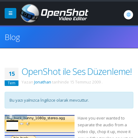
Blog
OpenShot ile Ses Düzenleme!
15
Yazan
Jonathan
tarihinde
15 Temmuz 2009
.
Tem
Bu yazı yalnızca İngilizce olarak mevcuttur.
Have you ever wanted to
separate the audio from a
video clip, chop it up, move it