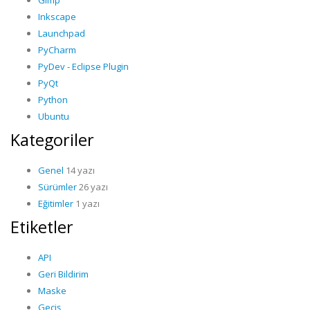
Gimp
Inkscape
Launchpad
PyCharm
PyDev - Eclipse Plugin
PyQt
Python
Ubuntu
Kategoriler
Genel
14 yazı
Sürümler
26 yazı
Eğitimler
1 yazı
Etiketler
API
Geri Bildirim
Maske
Geçiş