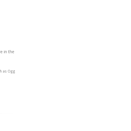
e in the
ch as Ogg