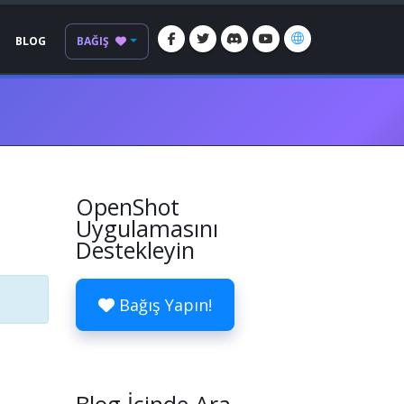
BLOG
BAĞIŞ
OpenShot
Uygulamasını
Destekleyin
Bağış Yapın!
a