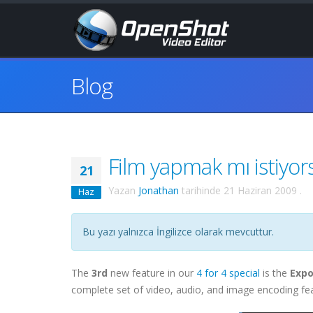
Blog
Film yapmak mı istiyo
21
Yazan
Jonathan
tarihinde
21 Haziran 2009
.
Haz
Bu yazı yalnızca İngilizce olarak mevcuttur.
The
3rd
new feature in our
4 for 4 special
is the
Expo
complete set of video, audio, and image encoding fe