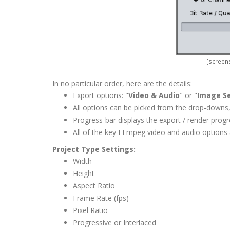
[screens
In no particular order, here are the details:
Export options: "
Video & Audio
" or "
Image S
All options can be picked from the drop-downs, 
Progress-bar displays the export / render prog
All of the key FFmpeg video and audio options 
Project Type Settings:
Width
Height
Aspect Ratio
Frame Rate (fps)
Pixel Ratio
Progressive or Interlaced