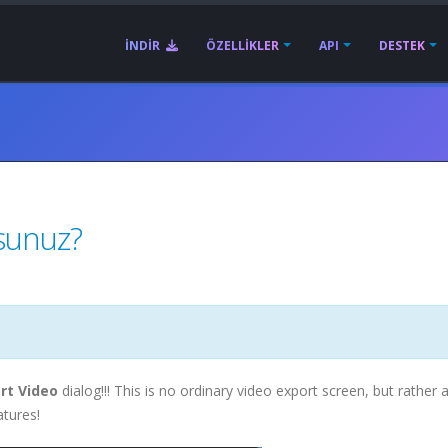
İNDIR
ÖZELLIKLER
API
DESTEK
rsunuz?
rt Video
dialog!!! This is no ordinary video export screen, but rather 
atures!