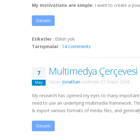
My motivations are simple:
I want to create a power
Devam
Etiketler
:
Etiket yok
Tartışmalar
:
14 Comments
Multimedya Çerçevesi 
7
Yazan
Jonathan
tarihinde
07 Mayıs 2008
.
May
My research has opened my eyes to many important po
need to use an underlying multimedia framework. Thi
& export various formats of media files, and generally 
Devam