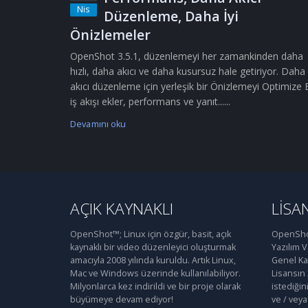
Nis
Düzenleme, Daha İyi
Önizlemeler
OpenShot 3.5.1, düzenlemeyi her zamankinden daha
hızlı, daha akıcı ve daha kusursuz hale getiriyor. Daha
akıcı düzenleme için yerleşik bir Önizlemeyi Optimize 
iş akışı ekler, performans ve yanıt......
Devamını oku
AÇIK KAYNAKLI
LISA
OpenShot™; Linux için özgür, basit, açık
OpenShot
kaynaklı bir video düzenleyici oluşturmak
Yazılım 
amacıyla 2008 yılında kuruldu. Artık Linux,
Genel Kam
Mac ve Windows üzerinde kullanılabiliyor.
Lisansın
Milyonlarca kez indirildi ve bir proje olarak
istediğin
büyümeye devam ediyor!
ve / veya 