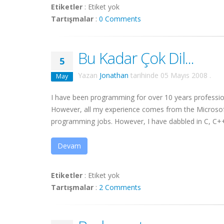
Etiketler
:
Etiket yok
Tartışmalar
:
0 Comments
Bu Kadar Çok Dil...
5
Yazan
Jonathan
tarihinde
05 Mayıs 2008
.
May
I have been programming for over 10 years profession
However, all my experience comes from the Microsoft
programming jobs. However, I have dabbled in C, C++, P
Devam
Etiketler
:
Etiket yok
Tartışmalar
:
2 Comments