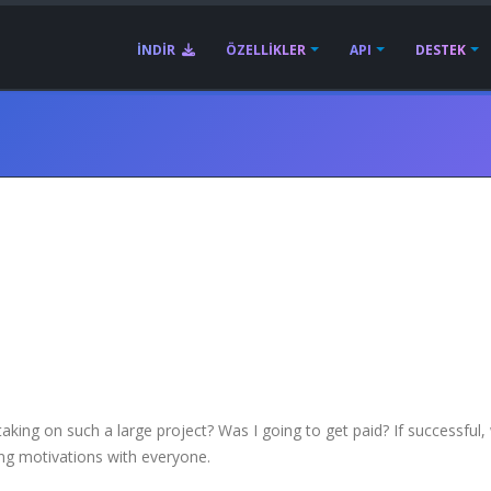
İNDIR
ÖZELLIKLER
API
DESTEK
ing on such a large project? Was I going to get paid? If successful,
ng motivations with everyone.