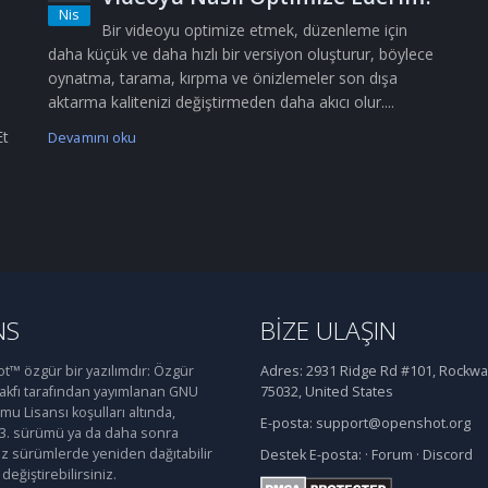
Nis
Bir videoyu optimize etmek, düzenleme için
daha küçük ve daha hızlı bir versiyon oluşturur, böylece
oynatma, tarama, kırpma ve önizlemeler son dışa
aktarma kalitenizi değiştirmeden daha akıcı olur....
Et
Devamını oku
NS
BIZE ULAŞIN
™ özgür bir yazılımdır: Özgür
Adres:
2931 Ridge Rd #101, Rockwal
Vakfı tarafından yayımlanan GNU
75032, United States
u Lisansı koşulları altında,
E-posta:
support@openshot.org
 3. sürümü ya da daha sonra
iz sürümlerde yeniden dağıtabilir
Destek
E-posta:
·
Forum
·
Discord
değiştirebilirsiniz.