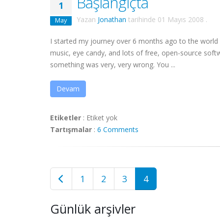
Başlangıçta
1
Yazan
Jonathan
tarihinde
01 Mayıs 2008
.
May
I started my journey over 6 months ago to the world 
music, eye candy, and lots of free, open-source softw
something was very, very wrong. You ...
Devam
Etiketler
:
Etiket yok
Tartışmalar
:
6 Comments
1
2
3
4
Günlük arşivler