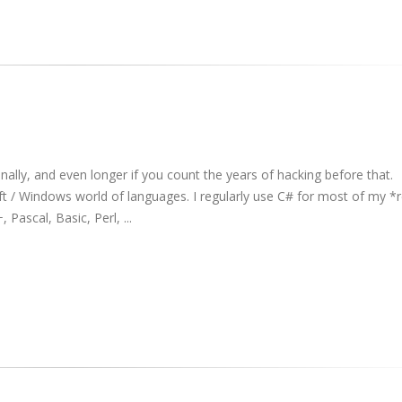
ally, and even longer if you count the years of hacking before that.
 / Windows world of languages. I regularly use C# for most of my *r
ascal, Basic, Perl, ...