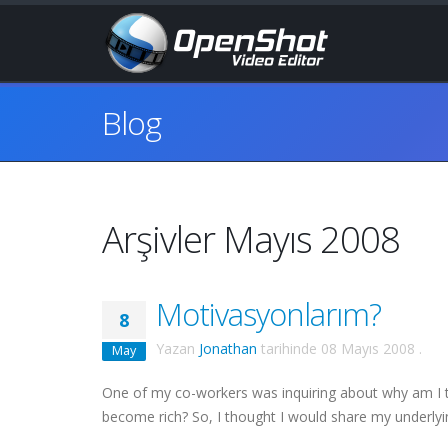
Blog
Arşivler Mayıs 2008
Motivasyonlarım?
8
Yazan
Jonathan
tarihinde
08 Mayıs 2008
.
May
One of my co-workers was inquiring about why am I tak
become rich? So, I thought I would share my underlyi