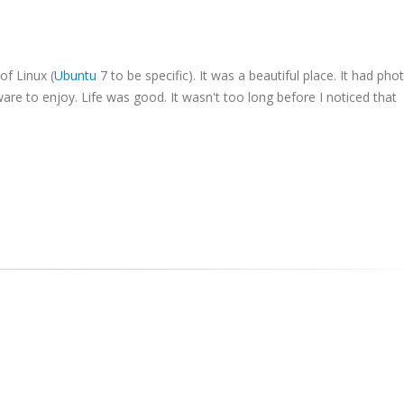
of Linux (
Ubuntu
7 to be specific). It was a beautiful place. It had pho
are to enjoy. Life was good. It wasn't too long before I noticed that