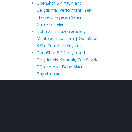
OpenShot 3.4 Yayınlandı |
Geliştirilmiş Performans, Yeni
Efektler, Heyecan Verici
Güncellemeler!
Daha Akıllı Düzenlemeler,
Muhteşem Tasarım | OpenShot
3.3’te Yenilikleri Keşfedin
OpenShot 3.2.1 Yayınlandı |
Geliştirilmiş Kararlılık, Çok Sayıda
Düzeltme ve Daha Akıcı
Başlatmalar!