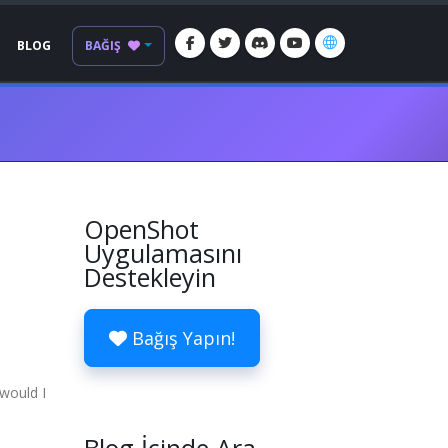
BLOG
BAĞIŞ
OpenShot
Uygulamasını
Destekleyin
Bağış Yapın!
 would I