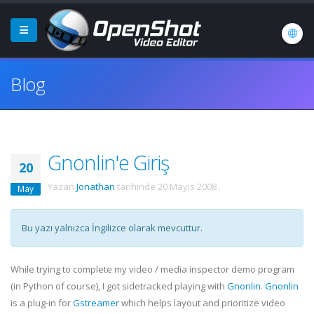
Blog
Gnonlin'e Giriş
20
Yazan
Jonathan
tarihinde
20 Mayıs 2008
.
May
Bu yazı yalnızca İngilizce olarak mevcuttur.
While trying to complete my video / media inspector demo program
(in Python of course), I got sidetracked playing with
Gnonlin
.
Gnonlin
is a plug-in for
Gstreamer
which helps layout and prioritize video