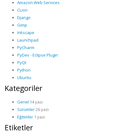
Amazon Web Services
CLion
Django
Gimp
Inkscape
Launchpad
PyCharm
PyDev - Eclipse Plugin
PyQt
Python
Ubuntu
Kategoriler
Genel
14 yazı
Sürümler
26 yazı
Eğitimler
1 yazı
Etiketler