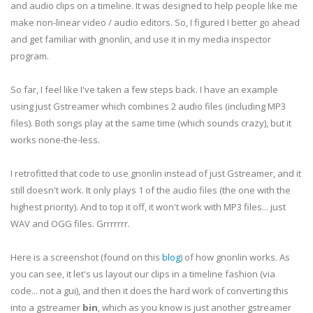
and audio clips on a timeline. It was designed to help people like me
make non-linear video / audio editors. So, I figured I better go ahead
and get familiar with
gnonlin
, and use it in my media inspector
program.
So far, I feel like I've taken a few steps back. I have an example
using just
Gstreamer
which combines 2 audio files (including MP3
files). Both songs play at the same time (which sounds crazy), but it
works none-the-less.
I retrofitted that code to use
gnonlin
instead of just
Gstreamer
, and it
still doesn't work. It only plays 1 of the audio files (the one with the
highest priority). And to top it off, it won't work with MP3 files... just
WAV
and
OGG
files.
Grrrrrrr
.
Here is a screenshot (found on this
blog
) of how
gnonlin
works. As
you can see, it let's us layout our clips in a timeline fashion (via
code... not a
gui
), and then it does the hard work of converting this
into a
gstreamer
bin
, which as you know is just another
gstreamer