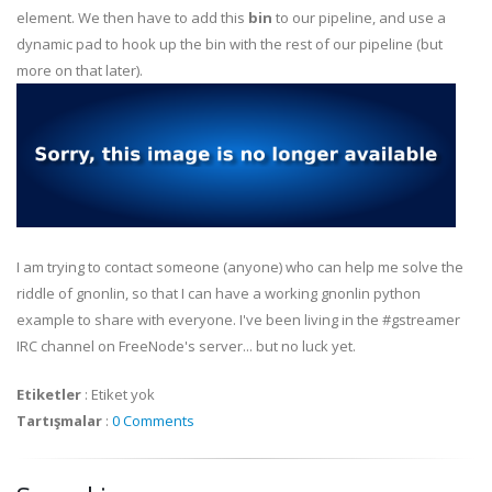
element. We then have to add this
bin
to our pipeline, and use a
dynamic pad to hook up the bin with the rest of our pipeline (but
more on that later).
I am trying to contact someone (anyone) who can help me solve the
riddle of
gnonlin
, so that I can have a working
gnonlin
python
example to share with everyone. I've been living in the #
gstreamer
IRC
channel on
FreeNode's
server... but no luck yet.
Etiketler
:
Etiket yok
Tartışmalar
:
0 Comments