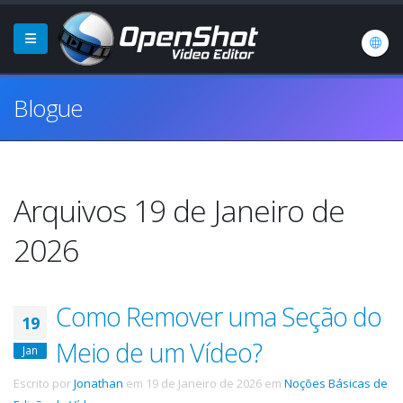
Blogue
Arquivos 19 de Janeiro de
2026
Como Remover uma Seção do
19
Meio de um Vídeo?
Jan
Escrito por
Jonathan
em
19 de Janeiro de 2026
em
Noções Básicas de