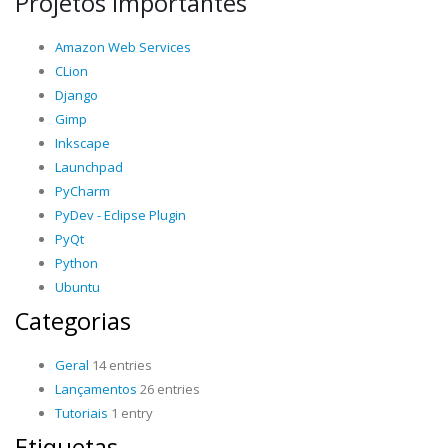
Projetos Importantes
Amazon Web Services
CLion
Django
Gimp
Inkscape
Launchpad
PyCharm
PyDev - Eclipse Plugin
PyQt
Python
Ubuntu
Categorias
Geral
14 entries
Lançamentos
26 entries
Tutoriais
1 entry
Etiquetas