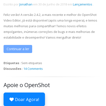
Escrito por
Jonathan
em
30 de Junho de 2018
em
Lançamentos
.
Feliz verão! A versão 2.4.2, a mais recente e melhor do OpenShot
Video Editor, já está disponível (após uma longa espera), e temos
muitas melhorias para compartilhar! Temos novos efeitos
empolgantes, inúmeras correções de bugs e mais melhorias de
estabilidade e desempenho! Vamos mergulhar direto!
Continuar a ler
Etiquetas
:
Sem etiquetas
Discussões
:
14 Comments
Apoie o OpenShot
Doar Agora!