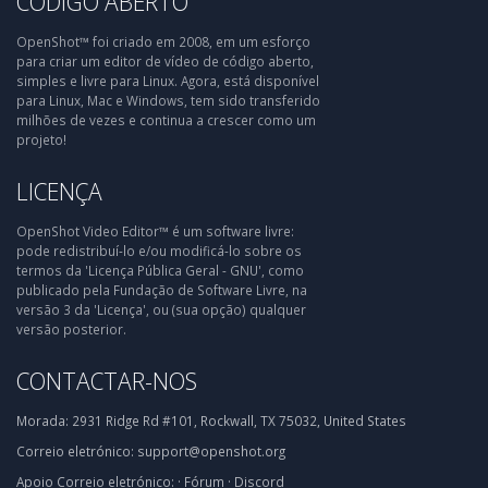
CÓDIGO ABERTO
OpenShot™ foi criado em 2008, em um esforço
para criar um editor de vídeo de código aberto,
simples e livre para Linux. Agora, está disponível
para Linux, Mac e Windows, tem sido transferido
milhões de vezes e continua a crescer como um
projeto!
LICENÇA
OpenShot Video Editor™ é um software livre:
pode redistribuí-lo e/ou modificá-lo sobre os
termos da 'Licença Pública Geral - GNU', como
publicado pela Fundação de Software Livre, na
versão 3 da 'Licença', ou (sua opção) qualquer
versão posterior.
CONTACTAR-NOS
Morada:
2931 Ridge Rd #101, Rockwall, TX 75032, United States
Correio eletrónico:
support@openshot.org
Apoio
Correio eletrónico:
·
Fórum
·
Discord