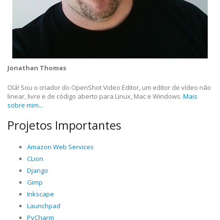
Jonathan Thomas
Olá! Sou o criador do OpenShot Video Editor, um editor de vídeo não
linear, livre e de código aberto para Linux, Mac e Windows.
Mais
sobre mim...
Projetos Importantes
Amazon Web Services
CLion
Django
Gimp
Inkscape
Launchpad
PyCharm