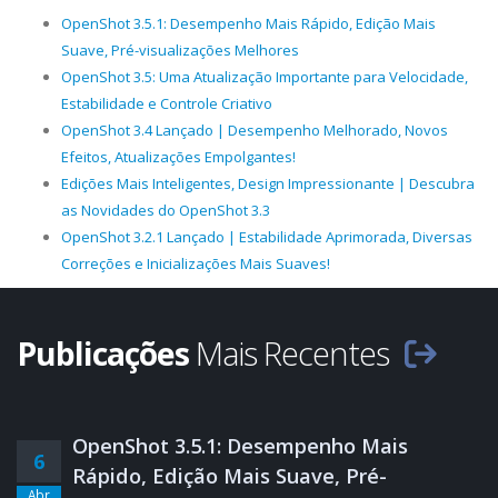
OpenShot 3.5.1: Desempenho Mais Rápido, Edição Mais
Suave, Pré-visualizações Melhores
OpenShot 3.5: Uma Atualização Importante para Velocidade,
Estabilidade e Controle Criativo
OpenShot 3.4 Lançado | Desempenho Melhorado, Novos
Efeitos, Atualizações Empolgantes!
Edições Mais Inteligentes, Design Impressionante | Descubra
as Novidades do OpenShot 3.3
OpenShot 3.2.1 Lançado | Estabilidade Aprimorada, Diversas
Correções e Inicializações Mais Suaves!
Publicações
Mais Recentes
OpenShot 3.5.1: Desempenho Mais
6
Rápido, Edição Mais Suave, Pré-
Abr