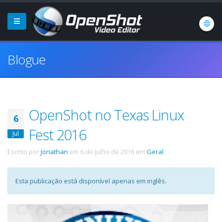
Blogue
OpenShot no Texas Linux
6
Fest 2016
Jul
Escrito por
Jonathan
em
6 de Julho de 2016
em
Geral
.
Esta publicação está disponível apenas em inglês.