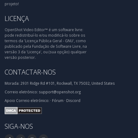
projeto!
LICENÇA
OpenShot Video Editor™ é um software livre:
pode redistribuí-lo e/ou modificá-lo sobre os
termos da 'Licença Pública Geral - GNU', como
publicado pela Fundação de Software Livre, na
versão 3 da 'Licença', ou (sua opção) qualquer
versão posterior.
CONTACTAR-NOS
Morada:
2931 Ridge Rd #101, Rockwall, TX 75032, United States
Correio eletrónico:
support@openshot.org
Apoio
Correio eletrónico:
·
Fórum
·
Discord
SIGA-NOS