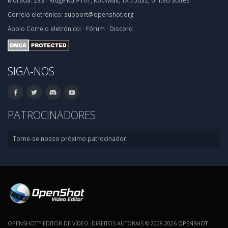
Morada:
2931 Ridge Rd #101, Rockwall, TX 75032, United States
Correio eletrónico:
support@openshot.org
Apoio
Correio eletrónico:
·
Fórum
·
Discord
SIGA-NOS
PATROCINADORES
Torne-se nosso próximo patrocinador.
OPENSHOT™ EDITOR DE VÍDEO. DIREITOS AUTORAIS © 2008-2026
OPENSHOT