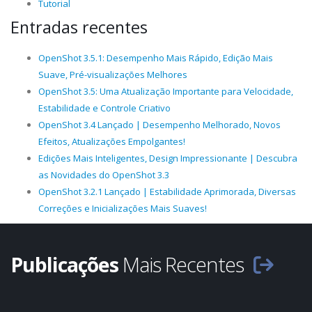
Tutorial
Entradas recentes
OpenShot 3.5.1: Desempenho Mais Rápido, Edição Mais
Suave, Pré-visualizações Melhores
OpenShot 3.5: Uma Atualização Importante para Velocidade,
Estabilidade e Controle Criativo
OpenShot 3.4 Lançado | Desempenho Melhorado, Novos
Efeitos, Atualizações Empolgantes!
Edições Mais Inteligentes, Design Impressionante | Descubra
as Novidades do OpenShot 3.3
OpenShot 3.2.1 Lançado | Estabilidade Aprimorada, Diversas
Correções e Inicializações Mais Suaves!
Publicações
Mais Recentes