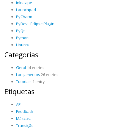
Inkscape
Launchpad
PyCharm
PyDev - Eclipse Plugin
PyQt
Python
Ubuntu
Categorias
Geral
14 entries
Lançamentos
26 entries
Tutoriais
1 entry
Etiquetas
API
Feedback
Máscara
Transição