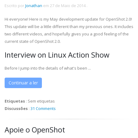
Escrito por
Jonathan
em
27 de Maio de 2014
.
Hi everyone! Here is my May development update for OpenShot 2.0!
This update will be a little different than my previous ones. It includes
two different videos, and hopefully gives you a good feeling of the
current state of OpenShot 2.0.
Interview on Linux Action Show
Before I jump into the details of what's been ...
Continuar a ler
Etiquetas
:
Sem etiquetas
Discussões
:
31 Comments
Apoie o OpenShot