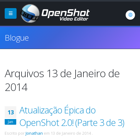
Blogue
Arquivos 13 de Janeiro de
2014
Atualização Épica do
13
OpenShot 2.0! (Parte 3 de 3)
Jan
Escrito por
Jonathan
em
13 de Janeiro de 2014
.