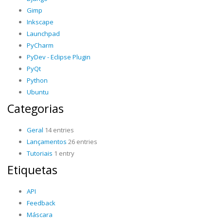
Gimp
Inkscape
Launchpad
PyCharm
PyDev - Eclipse Plugin
PyQt
Python
Ubuntu
Categorias
Geral
14 entries
Lançamentos
26 entries
Tutoriais
1 entry
Etiquetas
API
Feedback
Máscara