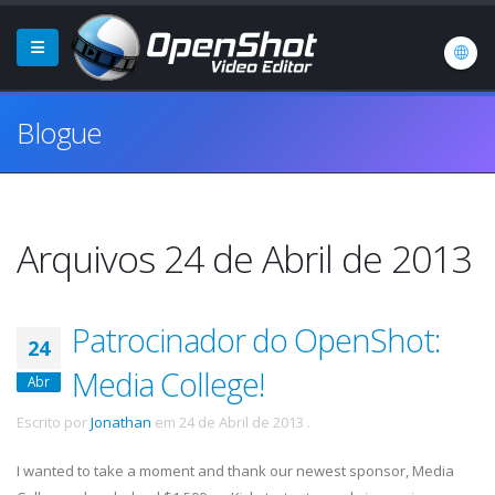
Blogue
Arquivos 24 de Abril de 2013
Patrocinador do OpenShot:
24
Media College!
Abr
Escrito por
Jonathan
em
24 de Abril de 2013
.
I wanted to take a moment and thank our newest sponsor, Media