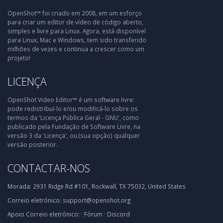
OpenShot™ foi criado em 2008, em um esforço
para criar um editor de vídeo de código aberto,
simples e livre para Linux. Agora, está disponível
para Linux, Mac e Windows, tem sido transferido
milhões de vezes e continua a crescer como um
projeto!
LICENÇA
OpenShot Video Editor™ é um software livre:
pode redistribuí-lo e/ou modificá-lo sobre os
termos da 'Licença Pública Geral - GNU', como
publicado pela Fundação de Software Livre, na
versão 3 da 'Licença', ou (sua opção) qualquer
versão posterior.
CONTACTAR-NOS
Morada:
2931 Ridge Rd #101, Rockwall, TX 75032, United States
Correio eletrónico:
support@openshot.org
Apoio
Correio eletrónico:
·
Fórum
·
Discord