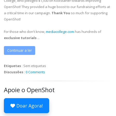
College, who pledged $1,500 on Kickstarter towards improving
OpenShot! They provided a huge boost to our fundraising efforts at
a critical time in our campaign.
Thank You
so much for supporting
OpenShot!
For those who don't know,
mediacollege.com
has hundreds of
exclusive tutorials
...
Continuar a ler
Etiquetas
:
Sem etiquetas
Discussões
:
0 Comments
Apoie o OpenShot
Doar Agora!