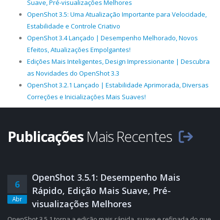
Suave, Pré-visualizações Melhores
OpenShot 3.5: Uma Atualização Importante para Velocidade,
Estabilidade e Controle Criativo
OpenShot 3.4 Lançado | Desempenho Melhorado, Novos
Efeitos, Atualizações Empolgantes!
Edições Mais Inteligentes, Design Impressionante | Descubra
as Novidades do OpenShot 3.3
OpenShot 3.2.1 Lançado | Estabilidade Aprimorada, Diversas
Correções e Inicializações Mais Suaves!
Publicações
Mais Recentes
OpenShot 3.5.1: Desempenho Mais
6
Rápido, Edição Mais Suave, Pré-
Abr
visualizações Melhores
OpenShot 3.5.1 torna a edição mais rápida, suave e refinada do que