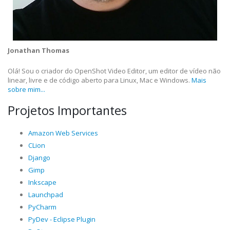
Jonathan Thomas
Olá! Sou o criador do OpenShot Video Editor, um editor de vídeo não
linear, livre e de código aberto para Linux, Mac e Windows.
Mais
sobre mim...
Projetos Importantes
Amazon Web Services
CLion
Django
Gimp
Inkscape
Launchpad
PyCharm
PyDev - Eclipse Plugin