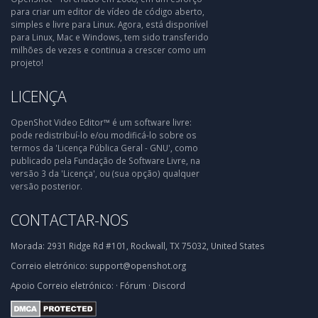
para criar um editor de vídeo de código aberto,
simples e livre para Linux. Agora, está disponível
para Linux, Mac e Windows, tem sido transferido
milhões de vezes e continua a crescer como um
projeto!
LICENÇA
OpenShot Video Editor™ é um software livre:
pode redistribuí-lo e/ou modificá-lo sobre os
termos da 'Licença Pública Geral - GNU', como
publicado pela Fundação de Software Livre, na
versão 3 da 'Licença', ou (sua opção) qualquer
versão posterior.
CONTACTAR-NOS
Morada:
2931 Ridge Rd #101, Rockwall, TX 75032, United States
Correio eletrónico:
support@openshot.org
Apoio
Correio eletrónico:
·
Fórum
·
Discord