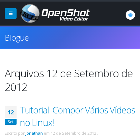
Blogue
Arquivos 12 de Setembro de
2012
Tutorial: Compor Vários Vídeos
12
no Linux!
Set
Escrito por
Jonathan
em
12 de Setembro de 2012
.