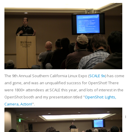
The 9th Annual Southern California Linux Expo (
SCALE 9x
) has come
and gone, and was an unqualified success for OpenShot! There
were 1800+ attendees at SCALE this year, and lots of interest in the
OpenShot booth and my presentation titled "
OpenShot: Lights,
Camera, Action!
".
I