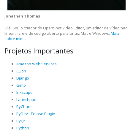
Jonathan Thomas
Olá! Sou o criador do OpenShot Video Editor, um editor de vídeo não
linear, livre e de código aberto para Linux, Mac e Windows.
Mais
sobre mim...
Projetos Importantes
Amazon Web Services
CLion
Django
Gimp
Inkscape
Launchpad
PyCharm
PyDev - Eclipse Plugin
PyQt
Python