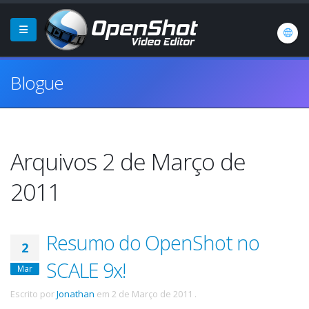
Blogue
Arquivos 2 de Março de
2011
Resumo do OpenShot no
2
SCALE 9x!
Mar
Escrito por
Jonathan
em
2 de Março de 2011
.