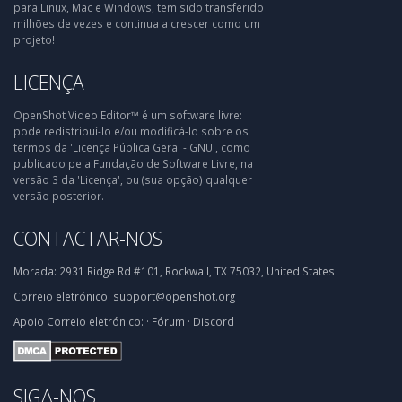
para Linux, Mac e Windows, tem sido transferido
milhões de vezes e continua a crescer como um
projeto!
LICENÇA
OpenShot Video Editor™ é um software livre:
pode redistribuí-lo e/ou modificá-lo sobre os
termos da 'Licença Pública Geral - GNU', como
publicado pela Fundação de Software Livre, na
versão 3 da 'Licença', ou (sua opção) qualquer
versão posterior.
CONTACTAR-NOS
Morada:
2931 Ridge Rd #101, Rockwall, TX 75032, United States
Correio eletrónico:
support@openshot.org
Apoio
Correio eletrónico:
·
Fórum
·
Discord
SIGA-NOS