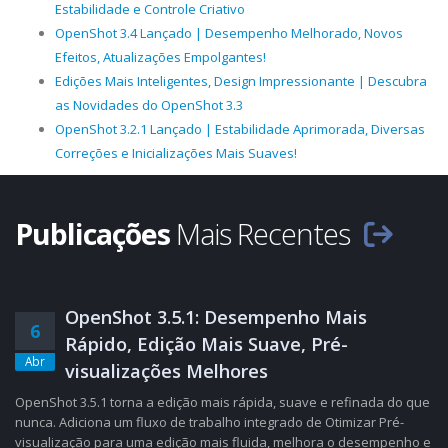
Estabilidade e Controle Criativo
OpenShot 3.4 Lançado | Desempenho Melhorado, Novos
Efeitos, Atualizações Empolgantes!
Edições Mais Inteligentes, Design Impressionante | Descubra
as Novidades do OpenShot 3.3
OpenShot 3.2.1 Lançado | Estabilidade Aprimorada, Diversas
Correções e Inicializações Mais Suaves!
Publicações
Mais Recentes
OpenShot 3.5.1: Desempenho Mais
6
Rápido, Edição Mais Suave, Pré-
Abr
visualizações Melhores
OpenShot 3.5.1 torna a edição mais rápida, suave e refinada do que
nunca. Adiciona um fluxo de trabalho integrado de Otimizar Pré-
visualização para uma edição mais fluida, melhora o desempenho e