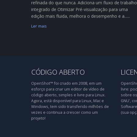
refinada do que nunca. Adiciona um fluxo de trabalho
integrado de Otimizar Pré-visualização para uma
edição mais fluida, melhora o desempenho e a......
Ler mais
CÓDIGO ABERTO
LICE
OpenShot™ foi criado em 2008, em um
OpenShot
esforço para criar um editor de vídeo de
livre: po
código aberto, simples e livre para Linux.
sobre os
Agora, está disponível para Linux, Mac e
GNU', co
Windows, tem sido transferido milhões de
Software 
vezes e continua a crescer como um
(sua opç
projeto!