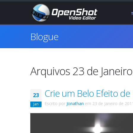
Blogue
Arquivos 23 de Janeir
Crie um Belo Efeito de
23
Escrito por
Jonathan
em
23 de Janeiro de 201
Jan