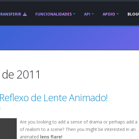
TRANSFERIR
FUNCIONALIDADES
API
APOIO
BLOG
o de 2011
 Reflexo de Lente Animado!
1
.
Are you looking to add a sense of drama or perhaps add a
of realism to a scene? Then you might be interested in an
animated
lens flare!