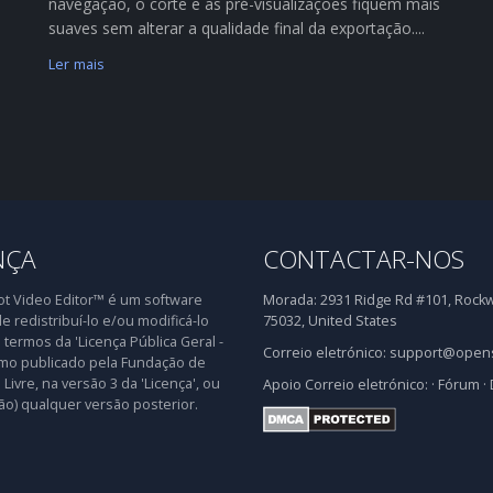
navegação, o corte e as pré-visualizações fiquem mais
suaves sem alterar a qualidade final da exportação....
Ler mais
NÇA
CONTACTAR-NOS
 Video Editor™ é um software
Morada:
2931 Ridge Rd #101, Rockwa
de redistribuí-lo e/ou modificá-lo
75032, United States
 termos da 'Licença Pública Geral -
Correio eletrónico:
support@opens
mo publicado pela Fundação de
Livre, na versão 3 da 'Licença', ou
Apoio
Correio eletrónico:
·
Fórum
·
ão) qualquer versão posterior.