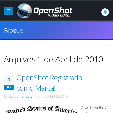
Blogue
Arquivos 1 de Abril de 2010
OpenShot Registrado
1
como Marca!
Abr
Escrito por
Jonathan
em
1 de Abril de 2010
.
After 8 months of