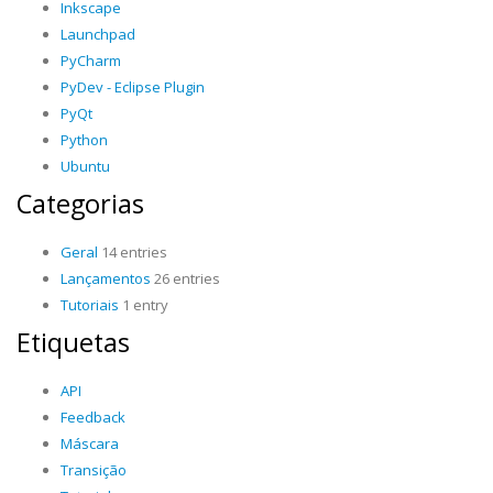
Inkscape
Launchpad
PyCharm
PyDev - Eclipse Plugin
PyQt
Python
Ubuntu
Categorias
Geral
14 entries
Lançamentos
26 entries
Tutoriais
1 entry
Etiquetas
API
Feedback
Máscara
Transição