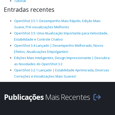
Tutorial
Entradas recentes
OpenShot 3.5.1: Desempenho Mais Rápido, Edição Mais
Suave, Pré-visualizações Melhores
OpenShot 3.5: Uma Atualização Importante para Velocidade,
Estabilidade e Controle Criativo
OpenShot 3.4 Lançado | Desempenho Melhorado, Novos
Efeitos, Atualizações Empolgantes!
Edições Mais Inteligentes, Design Impressionante | Descubra
as Novidades do OpenShot 3.3
OpenShot 3.2.1 Lançado | Estabilidade Aprimorada, Diversas
Correções e Inicializações Mais Suaves!
Publicações
Mais Recentes