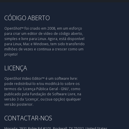
CÓDIGO ABERTO
OpenShot™ foi criado em 2008, em um esforço
para criar um editor de vídeo de código aberto,
simples e livre para Linux. Agora, está disponível
para Linux, Mac e Windows, tem sido transferido
milhões de vezes e continua a crescer como um
projeto!
LICENÇA
OpenShot Video Editor™ é um software livre:
pode redistribuí-lo e/ou modificá-lo sobre os
termos da 'Licença Pública Geral - GNU', como
publicado pela Fundação de Software Livre, na
versão 3 da 'Licença', ou (sua opção) qualquer
versão posterior.
CONTACTAR-NOS
Morada:
2931 Ridge Rd #101, Rockwall, TX 75032, United States