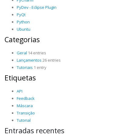
PyCharm
PyDev - Eclipse Plugin
PyQt
Python
Ubuntu
Categorias
Geral
14 entries
Lançamentos
26 entries
Tutoriais
1 entry
Etiquetas
API
Feedback
Máscara
Transição
Tutorial
Entradas recentes