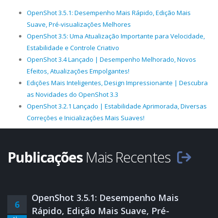
OpenShot 3.5.1: Desempenho Mais Rápido, Edição Mais
Suave, Pré-visualizações Melhores
OpenShot 3.5: Uma Atualização Importante para Velocidade,
Estabilidade e Controle Criativo
OpenShot 3.4 Lançado | Desempenho Melhorado, Novos
Efeitos, Atualizações Empolgantes!
Edições Mais Inteligentes, Design Impressionante | Descubra
as Novidades do OpenShot 3.3
OpenShot 3.2.1 Lançado | Estabilidade Aprimorada, Diversas
Correções e Inicializações Mais Suaves!
Publicações
Mais Recentes
OpenShot 3.5.1: Desempenho Mais
6
Rápido, Edição Mais Suave, Pré-