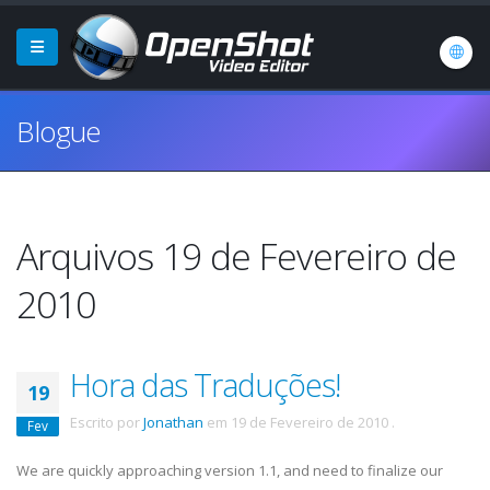
Blogue
Arquivos 19 de Fevereiro de
2010
Hora das Traduções!
19
Escrito por
Jonathan
em
19 de Fevereiro de 2010
.
Fev
We are quickly approaching version 1.1, and need to finalize our