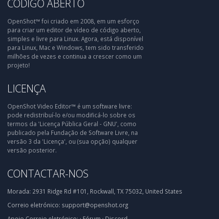
CÓDIGO ABERTO
OpenShot™ foi criado em 2008, em um esforço
para criar um editor de vídeo de código aberto,
simples e livre para Linux. Agora, está disponível
para Linux, Mac e Windows, tem sido transferido
milhões de vezes e continua a crescer como um
projeto!
LICENÇA
OpenShot Video Editor™ é um software livre:
pode redistribuí-lo e/ou modificá-lo sobre os
termos da 'Licença Pública Geral - GNU', como
publicado pela Fundação de Software Livre, na
versão 3 da 'Licença', ou (sua opção) qualquer
versão posterior.
CONTACTAR-NOS
Morada:
2931 Ridge Rd #101, Rockwall, TX 75032, United States
Correio eletrónico:
support@openshot.org
Apoio
Correio eletrónico:
·
Fórum
·
Discord