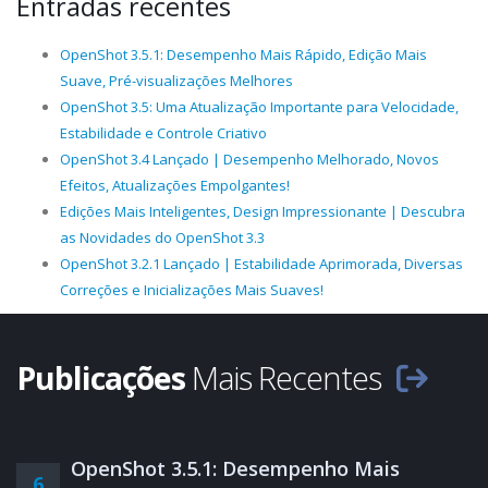
Entradas recentes
OpenShot 3.5.1: Desempenho Mais Rápido, Edição Mais
Suave, Pré-visualizações Melhores
OpenShot 3.5: Uma Atualização Importante para Velocidade,
Estabilidade e Controle Criativo
OpenShot 3.4 Lançado | Desempenho Melhorado, Novos
Efeitos, Atualizações Empolgantes!
Edições Mais Inteligentes, Design Impressionante | Descubra
as Novidades do OpenShot 3.3
OpenShot 3.2.1 Lançado | Estabilidade Aprimorada, Diversas
Correções e Inicializações Mais Suaves!
Publicações
Mais Recentes
OpenShot 3.5.1: Desempenho Mais
6