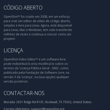
CÓDIGO ABERTO
OpenShot™ foi criado em 2008, em um esforço
para criar um editor de vídeo de código aberto,
simples e livre para Linux. Agora, está disponível
para Linux, Mac e Windows, tem sido transferido
milhões de vezes e continua a crescer como um
projeto!
LICENÇA
OpenShot Video Editor™ é um software livre:
pode redistribuí-lo e/ou modificá-lo sobre os
termos da 'Licença Pública Geral - GNU', como
publicado pela Fundação de Software Livre, na
versão 3 da 'Licença', ou (sua opção) qualquer
versão posterior.
CONTACTAR-NOS
Morada:
2931 Ridge Rd #101, Rockwall, TX 75032, United States
Correio eletrónico:
support@openshot.org