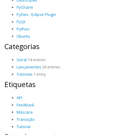
Launchpad
PyCharm
PyDev - Eclipse Plugin
PyQt
Python
Ubuntu
Categorias
Geral
14 entries
Lançamentos
26 entries
Tutoriais
1 entry
Etiquetas
API
Feedback
Máscara
Transição
Tutorial