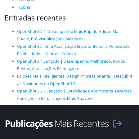
Tutorial
Entradas recentes
OpenShot 3.5.1: Desempenho Mais Rápido, Edição Mais
Suave, Pré-visualizações Melhores
OpenShot 3.5: Uma Atualização Importante para Velocidade,
Estabilidade e Controle Criativo
OpenShot 3.4 Lançado | Desempenho Melhorado, Novos
Efeitos, Atualizações Empolgantes!
Edições Mais Inteligentes, Design Impressionante | Descubra
as Novidades do OpenShot 3.3
OpenShot 3.2.1 Lançado | Estabilidade Aprimorada, Diversas
Correções e Inicializações Mais Suaves!
Publicações
Mais Recentes