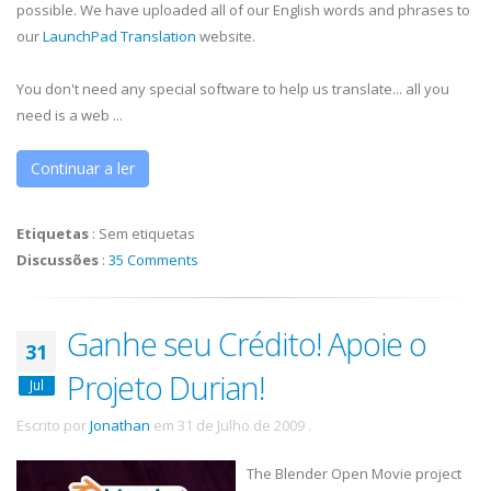
possible. We have uploaded all of our English words and phrases to
our
LaunchPad Translation
website.
You don't need any special software to help us translate... all you
need is a web ...
Continuar a ler
Etiquetas
:
Sem etiquetas
Discussões
:
35 Comments
Ganhe seu Crédito! Apoie o
31
Projeto Durian!
Jul
Escrito por
Jonathan
em
31 de Julho de 2009
.
The Blender Open Movie project