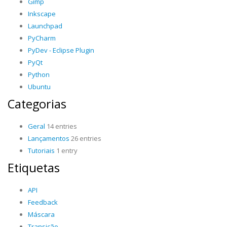
Gimp
Inkscape
Launchpad
PyCharm
PyDev - Eclipse Plugin
PyQt
Python
Ubuntu
Categorias
Geral
14 entries
Lançamentos
26 entries
Tutoriais
1 entry
Etiquetas
API
Feedback
Máscara
Transição