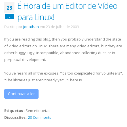
É Hora de um Editor de Vídeo
23
para Linux!
Jul
Escrito por
Jonathan
em
23 de Julho de 2009
.
If you are reading this blog, then you probably understand the state
of video editors on Linux. There are many video editors, but they are
either buggy, ugly, incompatible, abandoned collecting dust, or in
perpetual development.
You've heard all of the excuses, "It's too complicated for volunteers",
"The libraries just aren't ready yet", "There is ...
Continuar a ler
Etiquetas
:
Sem etiquetas
Discussões
:
23 Comments