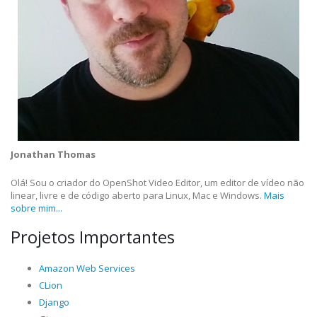
Jonathan Thomas
Olá! Sou o criador do OpenShot Video Editor, um editor de vídeo não
linear, livre e de código aberto para Linux, Mac e Windows.
Mais
sobre mim...
Projetos Importantes
Amazon Web Services
CLion
Django