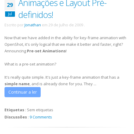
Animações e Layout Pré-
29
definidos!
Jul
Escrito por
Jonathan
em
29 de Julho de 2009
.
Now that we have added in the ability for key-frame animation with
OpenShot, it's only logical that we make it better and faster, right?
Announcing
Pre-set Animations
!
What is a pre-set animation?
It's really quite simple. It's just a key-frame animation that has a
simple name
, and is already done for you. They ...
Continuar a ler
Etiquetas
:
Sem etiquetas
Discussões
:
9 Comments