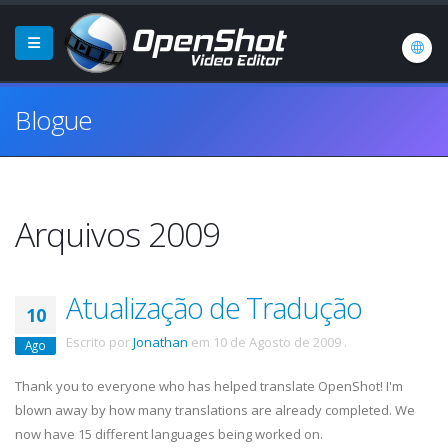
Blogue
Arquivos 2009
Atualização de Tradução
10
Escrito por
Jonathan
em
10 de Agosto de 2009
.
Ago
Thank you to everyone who has helped translate OpenShot! I'm
blown away by how many translations are already completed. We
now have 15 different languages being worked on.