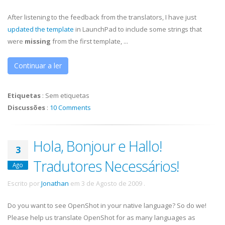
After listening to the feedback from the translators, I have just
updated the template
in LaunchPad to include some strings that
were
missing
from the first template, ...
Continuar a ler
Etiquetas
:
Sem etiquetas
Discussões
:
10 Comments
Hola, Bonjour e Hallo!
3
Tradutores Necessários!
Ago
Escrito por
Jonathan
em
3 de Agosto de 2009
.
Do you want to see OpenShot in your native language? So do we!
Please help us translate OpenShot for as many languages as