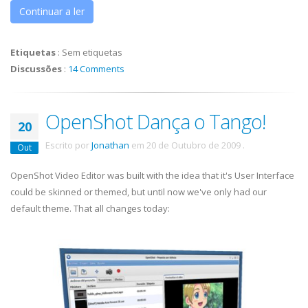
Continuar a ler
Etiquetas
:
Sem etiquetas
Discussões
:
14 Comments
OpenShot Dança o Tango!
20
Escrito por
Jonathan
em
20 de Outubro de 2009
.
Out
OpenShot Video Editor was built with the idea that it's User Interface
could be skinned or themed, but until now we've only had our
default theme. That all changes today: