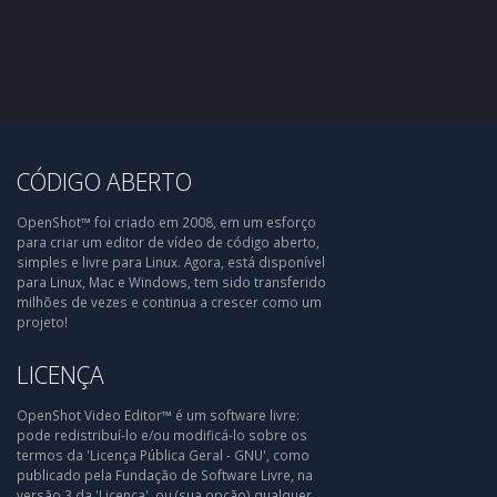
CÓDIGO ABERTO
OpenShot™ foi criado em 2008, em um esforço
para criar um editor de vídeo de código aberto,
simples e livre para Linux. Agora, está disponível
para Linux, Mac e Windows, tem sido transferido
milhões de vezes e continua a crescer como um
projeto!
LICENÇA
OpenShot Video Editor™ é um software livre:
pode redistribuí-lo e/ou modificá-lo sobre os
termos da 'Licença Pública Geral - GNU', como
publicado pela Fundação de Software Livre, na
versão 3 da 'Licença', ou (sua opção) qualquer