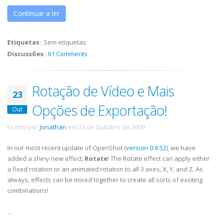
Continuar a ler
Etiquetas
:
Sem etiquetas
Discussões
:
61 Comments
Rotação de Vídeo e Mais
23
Opções de Exportação!
Out
Escrito por
Jonathan
em
23 de Outubro de 2009
.
In our most recent update of OpenShot (
version 0.9.52
), we have
added a shiny new effect,
Rotate
! The Rotate effect can apply either
a fixed rotation or an animated rotation to all 3 axes, X, Y, and Z. As
always, effects can be mixed together to create all sorts of exciting
combinations!
...