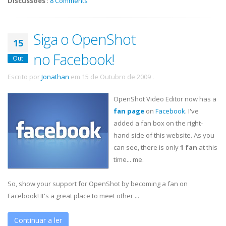
Discussões
:
8 Comments
Siga o OpenShot
15
no Facebook!
Out
Escrito por
Jonathan
em
15 de Outubro de 2009
.
OpenShot Video Editor now has a
fan page
on
Facebook
. I've
added a fan box on the right-
hand side of this website. As you
can see, there is only
1 fan
at this
time... me.
So, show your support for OpenShot by becoming a fan on
Facebook! It's a great place to meet other ...
Continuar a ler