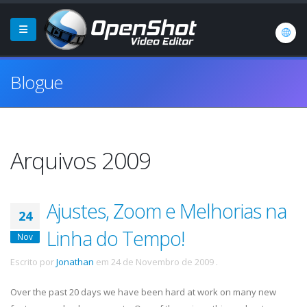
Blogue
Arquivos 2009
Ajustes, Zoom e Melhorias na
24
Linha do Tempo!
Nov
Escrito por
Jonathan
em
24 de Novembro de 2009
.
Over the past 20 days we have been hard at work on many new