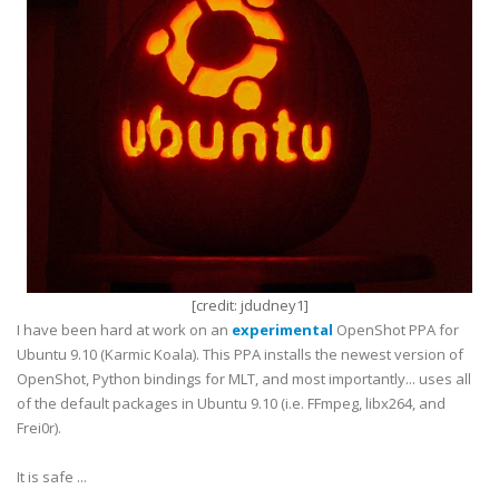
[credit:
jdudney1
]
I have been hard at work on an
experimental
OpenShot PPA for
Ubuntu 9.10 (Karmic Koala). This PPA installs the newest version of
OpenShot, Python bindings for MLT, and most importantly... uses all
of the default packages in Ubuntu 9.10 (i.e. FFmpeg, libx264, and
Frei0r).
It is safe ...