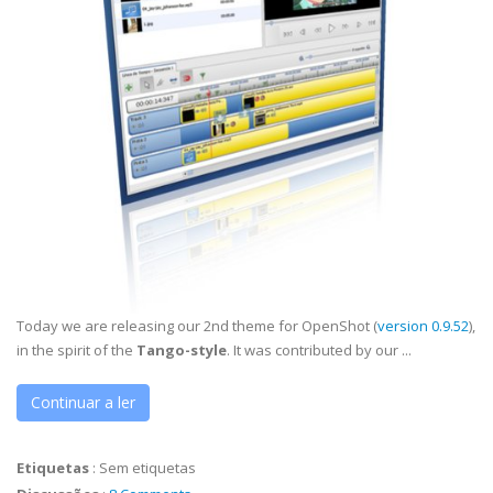
Today we are releasing our 2nd theme for OpenShot (
version 0.9.52
),
in the spirit of the
Tango-style
. It was contributed by our ...
Continuar a ler
Etiquetas
:
Sem etiquetas