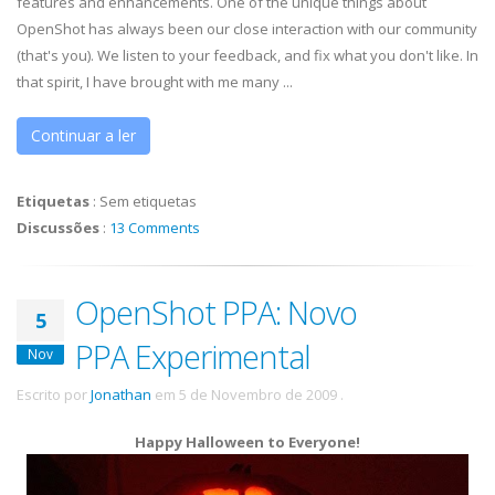
features and enhancements. One of the unique things about
OpenShot has always been our close interaction with our community
(that's you). We listen to your feedback, and fix what you don't like. In
that spirit, I have brought with me many ...
Continuar a ler
Etiquetas
:
Sem etiquetas
Discussões
:
13 Comments
OpenShot PPA: Novo
5
PPA Experimental
Nov
Escrito por
Jonathan
em
5 de Novembro de 2009
.
Happy Halloween to Everyone!