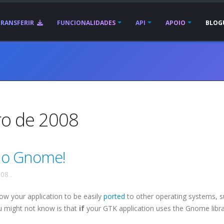
TRANSFERIR
FUNCIONALIDADES
API
APOIO
BLOG
ro de 2008
e o Gnome!
008
.
low your application to be easily
ported
to other operating systems, s
 might not know is that
if
your GTK application uses the Gnome librar