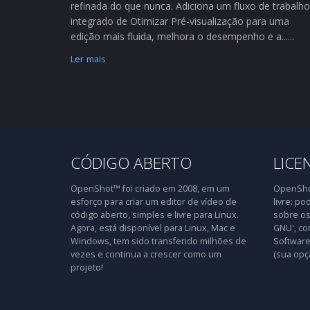
refinada do que nunca. Adiciona um fluxo de trabalho
integrado de Otimizar Pré-visualização para uma
edição mais fluida, melhora o desempenho e a......
Ler mais
CÓDIGO ABERTO
LICE
OpenShot™ foi criado em 2008, em um
OpenShot
esforço para criar um editor de vídeo de
livre: po
código aberto, simples e livre para Linux.
sobre os
Agora, está disponível para Linux, Mac e
GNU', co
Windows, tem sido transferido milhões de
Software 
vezes e continua a crescer como um
(sua opç
projeto!