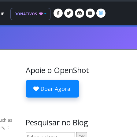
UE
DONATIVOS
Apoie o OpenShot
Doar Agora!
uch as
Pesquisar no Blog
y, it