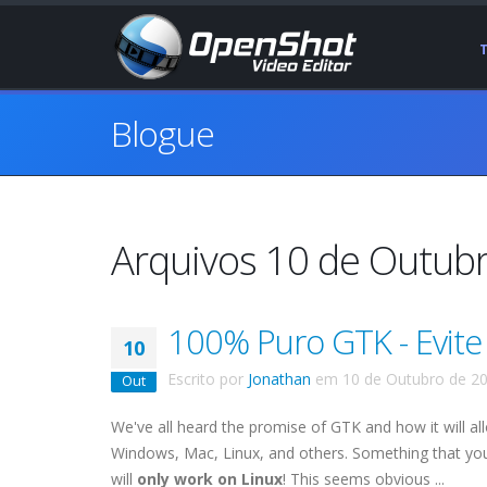
Blogue
Arquivos 10 de Outub
100% Puro GTK - Evit
10
Escrito por
Jonathan
em
10 de Outubro de 2
Out
We've all heard the promise of GTK and how it will al
Windows, Mac, Linux, and others. Something that you
will
only work on Linux
! This seems obvious ...