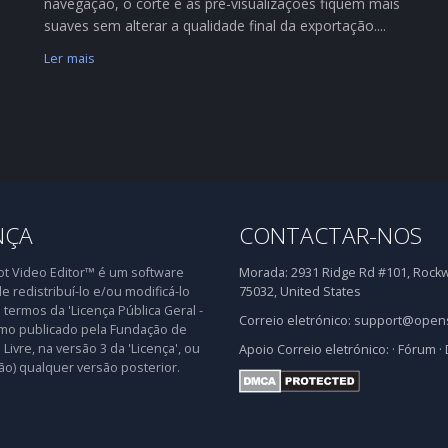
navegação, o corte e as pré-visualizações fiquem mais
suaves sem alterar a qualidade final da exportação....
Ler mais
NÇA
CONTACTAR-NOS
 Video Editor™ é um software
Morada:
2931 Ridge Rd #101, Rockwa
de redistribuí-lo e/ou modificá-lo
75032, United States
 termos da 'Licença Pública Geral -
Correio eletrónico:
support@opens
mo publicado pela Fundação de
Livre, na versão 3 da 'Licença', ou
Apoio
Correio eletrónico:
·
Fórum
·
ão) qualquer versão posterior.