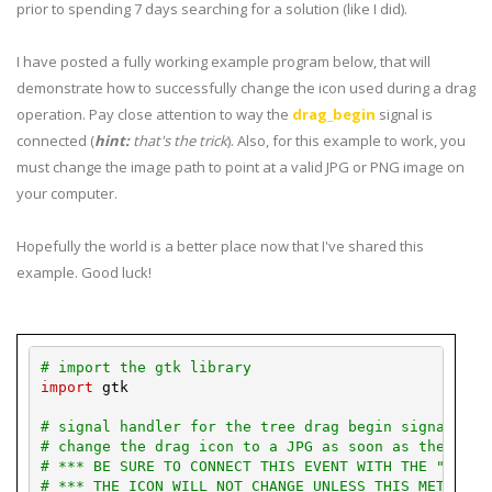
prior to spending 7 days searching for a solution (like I did).
I have posted a fully working example program below, that will
demonstrate how to successfully change the icon used during a drag
operation. Pay close attention to way the
drag_begin
signal is
connected (
hint:
that's the trick
). Also, for this example to work, you
must change the image path to point at a valid
JPG
or
PNG
image on
your computer.
Hopefully the world is a better place now that I've shared this
example. Good luck!
# import the 
gtk
 library
import
gtk
# signal handler for the tree drag begin signal
# change the drag icon to a 
JPG
 as soon as the drag
# *** BE SURE TO CONNECT THIS EVENT WITH THE "CONNE
# *** THE ICON WILL NOT CHANGE UNLESS THIS METHOD I