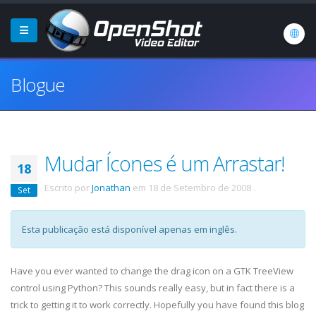
Blogue
Mudar Ícones é um Arrastar!
18
Escrito por
Jonathan
em
18 de Setembro de 2008
.
Set
Esta publicação está disponível apenas em inglês.
Have you ever wanted to change the drag icon on a
GTK
TreeView
control using Python? This sounds really easy, but in fact there is a
trick to getting it to work correctly. Hopefully you have found this blog