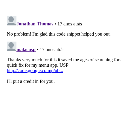
# create new window and add the 
treeview
window
=
gtk
.
Window
(
)
window
.
add
(
myTree
)
window
.
show_all
(
)
# Start the Main loop
gtk
.
main
(
)