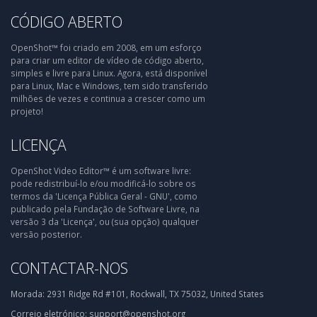
CÓDIGO ABERTO
OpenShot™ foi criado em 2008, em um esforço
para criar um editor de vídeo de código aberto,
simples e livre para Linux. Agora, está disponível
para Linux, Mac e Windows, tem sido transferido
milhões de vezes e continua a crescer como um
projeto!
LICENÇA
OpenShot Video Editor™ é um software livre:
pode redistribuí-lo e/ou modificá-lo sobre os
termos da 'Licença Pública Geral - GNU', como
publicado pela Fundação de Software Livre, na
versão 3 da 'Licença', ou (sua opção) qualquer
versão posterior.
CONTACTAR-NOS
Morada:
2931 Ridge Rd #101, Rockwall, TX 75032, United States
Correio eletrónico:
support@openshot.org