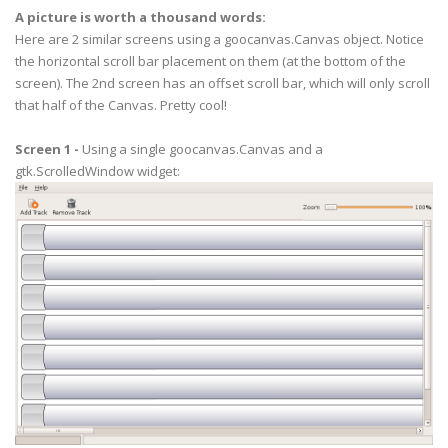
self
.
MyCanvas_Left
.
scroll_to
(
horizontal_valu
A picture is worth a thousand words:
Here are 2 similar screens using a
goocanvas
.Canvas object. Notice
#--------------------------------------------------
the horizontal
scroll bar
placement on them (at the bottom of the
def
on_hscrollbar1_value_changed
(
self
,
widget
)
:
screen). The 2
nd
screen has an offset
scroll bar
, which will only scroll
isinstance
(
widget
,
gtk
.
HScrollbar
)
horizontal_value
=
widget
.
get_value
(
)
that half of the Canvas. Pretty cool!
# Get vertical value
Screen 1 -
Using a single
goocanvas
.Canvas and a
vertical_scrollbar
=
self
.
frmMain
.
get_widge
gtk
.
ScrolledWindow
widget:
vertical_value
=
vertical_scrollbar
.
get_valu
# scroll the canvases
self
.
MyCanvas
.
scroll_to
(
horizontal_value
,
v