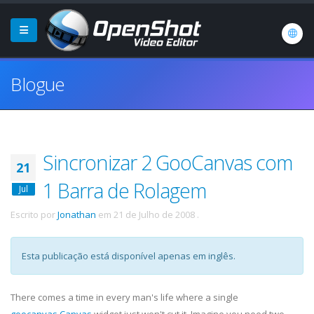
Blogue
Sincronizar 2 GooCanvas com
21
1 Barra de Rolagem
Jul
Escrito por
Jonathan
em
21 de Julho de 2008
.
Esta publicação está disponível apenas em inglês.
There comes a time in every man's life where a single