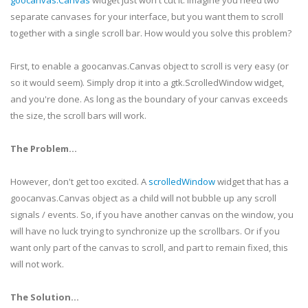
goocanvas
.Canvas
widget just won't cut it. Imagine you need two
separate canvases for your interface, but you want them to scroll
together with a single scroll bar. How would you solve this problem?
First, to enable a
goocanvas
.Canvas object to scroll is very easy (or
so it would seem). Simply drop it into a
gtk
.
ScrolledWindow
widget,
and you're done. As long as the
boundary
of your canvas exceeds
the size, the
scroll bars
will work.
The Problem...
However, don't get too excited. A
scrolledWindow
widget that has a
goocanvas
.Canvas object as a child will not bubble up any scroll
signals / events. So, if you have another canvas on the window, you
will have no luck trying to synchronize up the
scrollbars
. Or if you
want only part of the canvas to scroll, and part to remain fixed, this
will not work.
The Solution...