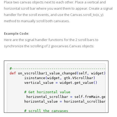
Place two canvas objects next to each other. Place a vertical and
horizontal
scroll bar
where you want them to appear. Create a signal
handler for the scroll events, and use the Canvas.scroll_to(x, y)
method to
manually
scroll both canvases.
Example Code:
Here are the signal handler functions for the 2
scroll bars
to
synchronize the scrolling of 2
goocanvas
.Canvas objects:
#--------------------------------------------------
def
on_vscrollbar1_value_changed
(
self
,
widget
)
:
isinstance
(
widget
,
gtk
.
VScrollbar
)
vertical_value
=
widget
.
get_value
(
)
# Get horizontal value
horizontal_scrollbar
=
self
.
frmMain
.
get_wid
horizontal_value
=
horizontal_scrollbar
.
get_
# scroll the canvases
self
.
MyCanvas
.
scroll_to
(
horizontal_value
,
v