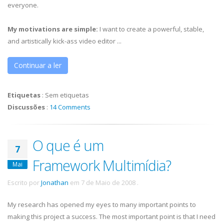
everyone.
My motivations are simple:
I want to create a powerful, stable,
and artistically kick-ass video editor ...
Continuar a ler
Etiquetas
:
Sem etiquetas
Discussões
:
14 Comments
O que é um
7
Framework Multimídia?
Mai
Escrito por
Jonathan
em
7 de Maio de 2008
.
My research has opened my eyes to many important points to
making this project a success. The most important point is that I need