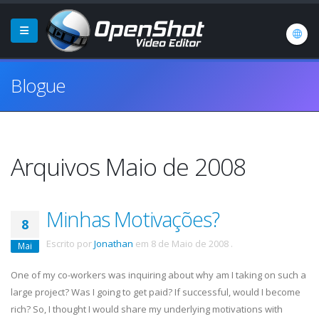
Blogue
Arquivos Maio de 2008
Minhas Motivações?
8
Escrito por
Jonathan
em
8 de Maio de 2008
.
Mai
One of my co-workers was inquiring about why am I taking on such a
large project? Was I going to get paid? If successful, would I become
rich? So, I thought I would share my underlying motivations with