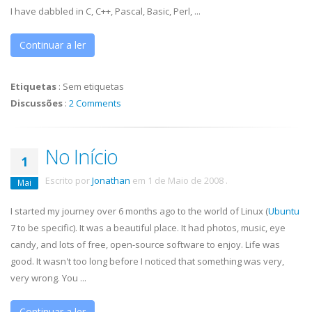
I have dabbled in C, C++, Pascal, Basic, Perl, ...
Continuar a ler
Etiquetas
:
Sem etiquetas
Discussões
:
2 Comments
No Início
1
Escrito por
Jonathan
em
1 de Maio de 2008
.
Mai
I started my journey over 6 months ago to the world of Linux (
Ubuntu
7 to be specific). It was a beautiful place. It had photos, music, eye
candy, and lots of free, open-source software to enjoy. Life was
good. It wasn't too long before I noticed that something was very,
very wrong. You ...
Continuar a ler