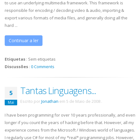
to use an underlying multimedia framework. This framework is
responsible for encoding / decoding video & audio, importing &
export various formats of media files, and generally doing all the
hard ...
Continuar a ler
Etiquetas
:
Sem etiquetas
Discussões
:
0 Comments
Tantas Linguagens...
5
Escrito por
Jonathan
em
5 de Maio de 2008
.
Mai
I have been programming for over 10 years professionally, and even
longer if you count the years of hacking before that. However, all my
experience comes from the Microsoft / Windows world of languages.
I regularly use C# for most of my *real* programming jobs. However,