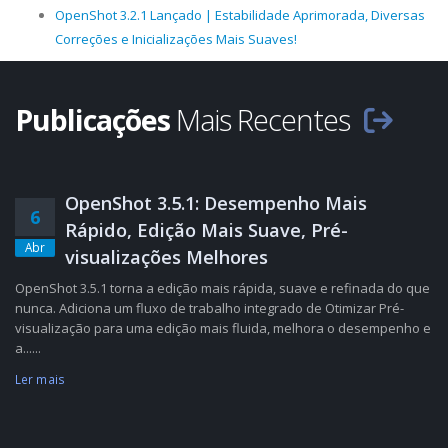
OpenShot 3.2.1 Lançado | Estabilidade Aprimorada, Diversas
Correções e Inicializações Mais Suaves!
Publicações
Mais Recentes
OpenShot 3.5.1: Desempenho Mais
6
Rápido, Edição Mais Suave, Pré-
Abr
visualizações Melhores
OpenShot 3.5.1 torna a edição mais rápida, suave e refinada do que
nunca. Adiciona um fluxo de trabalho integrado de Otimizar Pré-
visualização para uma edição mais fluida, melhora o desempenho e
a......
Ler mais