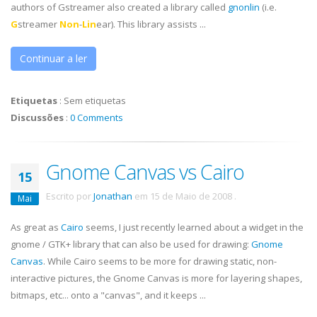
authors of
Gstreamer
also created a library called
gnonlin
(i.e.
G
streamer
Non
-
Lin
ear). This library assists ...
Continuar a ler
Etiquetas
:
Sem etiquetas
Discussões
:
0 Comments
Gnome Canvas vs Cairo
15
Escrito por
Jonathan
em
15 de Maio de 2008
.
Mai
As great as
Cairo
seems, I just recently learned about a widget in the
gnome / GTK+ library that can also be used for drawing:
Gnome
Canvas
. While Cairo seems to be more for drawing static, non-
interactive pictures, the Gnome Canvas is more for layering shapes,
bitmaps, etc... onto a "canvas", and it keeps ...