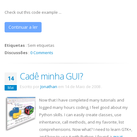
Check out this code example ...
Continuar a ler
Etiquetas
:
Sem etiquetas
Discussões
:
0 Comments
Cadê minha GUI?
14
Escrito por
Jonathan
em
14 de Maio de 2008
.
Mai
Now that I have completed many tutorials and
logged many hours coding, I feel good about my
Python skills. I can easily create classes, use
inheritance, call methods, and my favorite, list
comprehensions. Now what? I need to learn
GTK
+,
and how to use it with Python. I found a
great