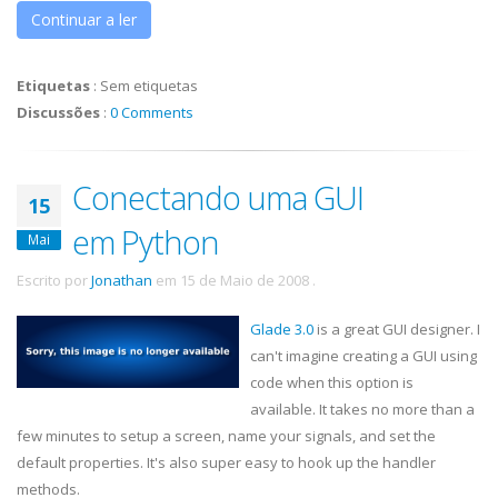
Continuar a ler
Etiquetas
:
Sem etiquetas
Discussões
:
0 Comments
Conectando uma GUI
15
em Python
Mai
Escrito por
Jonathan
em
15 de Maio de 2008
.
Glade 3.0
is a great GUI designer. I
can't imagine creating a GUI using
code when this option is
available. It takes no more than a
few minutes to setup a screen, name your signals, and set the
default properties. It's also super easy to hook up the handler
methods.