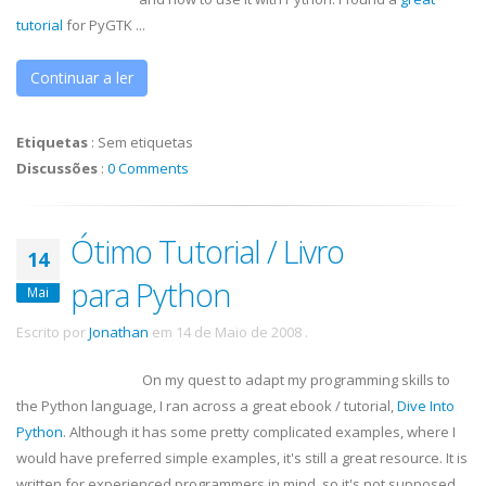
tutorial
for
PyGTK
...
Continuar a ler
Etiquetas
:
Sem etiquetas
Discussões
:
0 Comments
Ótimo Tutorial / Livro
14
para Python
Mai
Escrito por
Jonathan
em
14 de Maio de 2008
.
On my quest to adapt my programming skills to
the Python language, I ran across a great
ebook
/ tutorial,
Dive Into
Python
. Although it has some pretty complicated examples, where I
would have preferred simple examples, it's still a great resource. It is
written for experienced programmers in mind, so it's not supposed ...