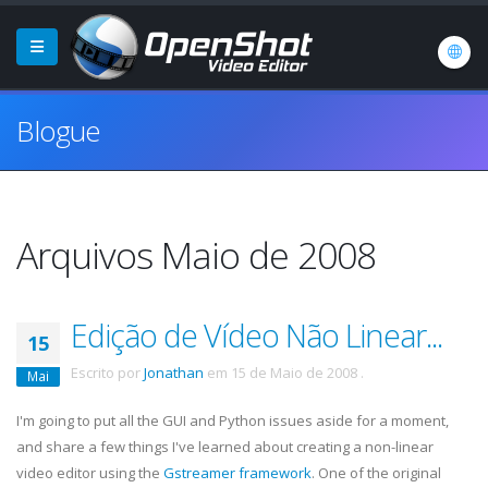
Blogue
Arquivos Maio de 2008
Edição de Vídeo Não Linear...
15
Escrito por
Jonathan
em
15 de Maio de 2008
.
Mai
I'm going to put all the GUI and Python issues aside for a moment,
and share a few things I've learned about creating a non-linear
video editor using the
Gstreamer
framework
. One of the original