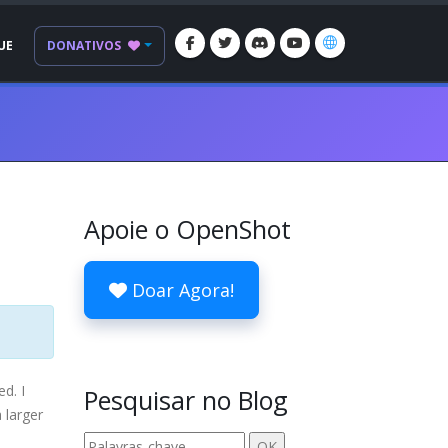
UE
DONATIVOS
Apoie o OpenShot
Doar Agora!
d. I
Pesquisar no Blog
 larger