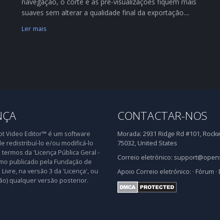
navegação, o corte e as pré-visualizações fiquem mais
suaves sem alterar a qualidade final da exportação....
Ler mais
NÇA
CONTACTAR-NOS
 Video Editor™ é um software
Morada:
2931 Ridge Rd #101, Rockwa
de redistribuí-lo e/ou modificá-lo
75032, United States
 termos da 'Licença Pública Geral -
Correio eletrónico:
support@opens
mo publicado pela Fundação de
Livre, na versão 3 da 'Licença', ou
Apoio
Correio eletrónico:
·
Fórum
·
ão) qualquer versão posterior.