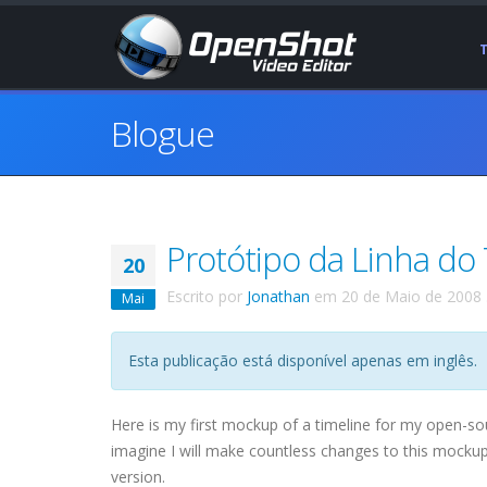
Blogue
Protótipo da Linha d
20
Escrito por
Jonathan
em
20 de Maio de 2008
Mai
Esta publicação está disponível apenas em inglês.
Here is my first
mockup
of a timeline for my open-sour
imagine I will make countless changes to this
mocku
version.