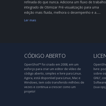
refinada do que nunca. Adiciona um fluxo de trabalho
integrado de Otimizar Pré-visualização para uma
edição mais fluida, melhora o desempenho e a......
Ler mais
CÓDIGO ABERTO
LICE
OpenShot™ foi criado em 2008, em um
OpenShot
esforço para criar um editor de vídeo de
livre: po
código aberto, simples e livre para Linux.
sobre os
Agora, está disponível para Linux, Mac e
GNU', co
Windows, tem sido transferido milhões de
Software 
vezes e continua a crescer como um
(sua opç
projeto!