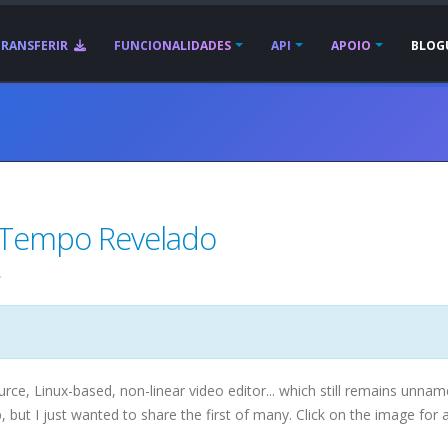
TRANSFERIR
FUNCIONALIDADES
API
APOIO
BLOG
o Tempo Revelado
.
ce, Linux-based, non-linear video editor... which still remains unname
p
, but I just wanted to share the first of many. Click on the image for a