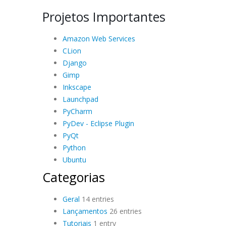
Projetos Importantes
Amazon Web Services
CLion
Django
Gimp
Inkscape
Launchpad
PyCharm
PyDev - Eclipse Plugin
PyQt
Python
Ubuntu
Categorias
Geral
14 entries
Lançamentos
26 entries
Tutoriais
1 entry