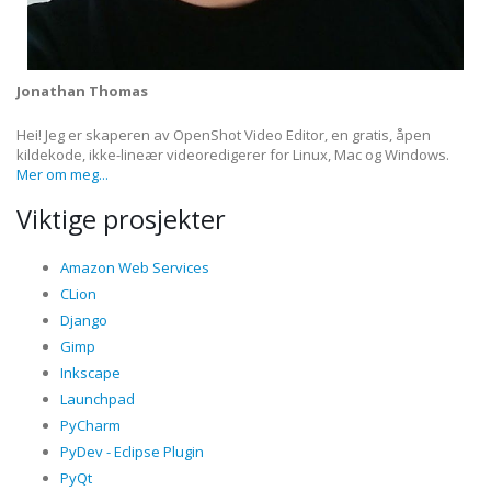
Jonathan Thomas
Hei! Jeg er skaperen av OpenShot Video Editor, en gratis, åpen
kildekode, ikke-lineær videoredigerer for Linux, Mac og Windows.
Mer om meg...
Viktige prosjekter
Amazon Web Services
CLion
Django
Gimp
Inkscape
Launchpad
PyCharm
PyDev - Eclipse Plugin
PyQt