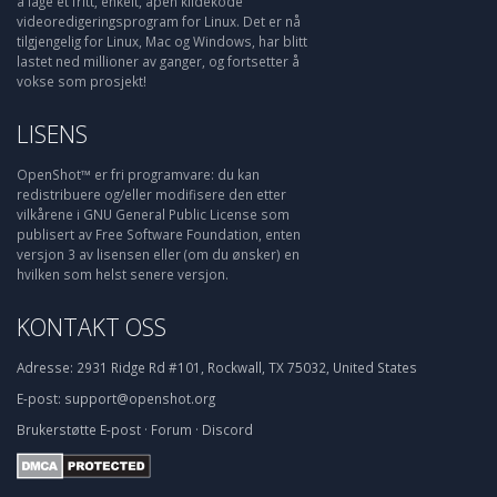
å lage et fritt, enkelt, åpen kildekode
videoredigeringsprogram for Linux. Det er nå
tilgjengelig for Linux, Mac og Windows, har blitt
lastet ned millioner av ganger, og fortsetter å
vokse som prosjekt!
LISENS
OpenShot™ er fri programvare: du kan
redistribuere og/eller modifisere den etter
vilkårene i GNU General Public License som
publisert av Free Software Foundation, enten
versjon 3 av lisensen eller (om du ønsker) en
hvilken som helst senere versjon.
KONTAKT OSS
Adresse:
2931 Ridge Rd #101, Rockwall, TX 75032, United States
E-post:
support@openshot.org
Brukerstøtte
E-post
·
Forum
·
Discord