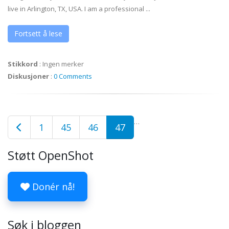
live in Arlington, TX, USA. I am a professional ...
Fortsett å lese
Stikkord
:
Ingen merker
Diskusjoner
:
0 Comments
…
1
45
46
47
Støtt OpenShot
Donér nå!
Søk i bloggen