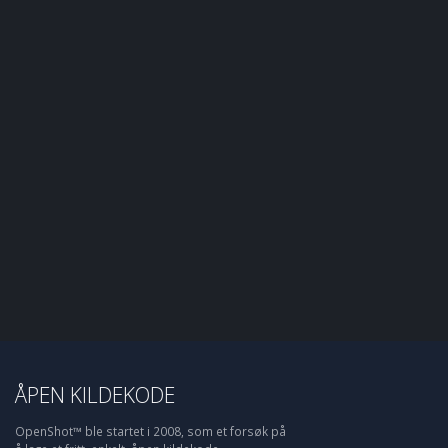
ÅPEN KILDEKODE
OpenShot™ ble startet i 2008, som et forsøk på