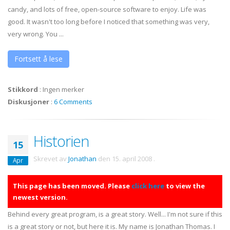
candy, and lots of free, open-source software to enjoy. Life was
good. It wasn't too long before I noticed that something was very,
very wrong. You ...
Fortsett å lese
Stikkord
:
Ingen merker
Diskusjoner
:
6 Comments
Historien
15
Skrevet av
Jonathan
den
15. april 2008
.
Apr
This page has been moved. Please
click here
to view the
newest version.
Behind every great program, is a great story. Well... I'm not sure if this
is a great story or not, but here it is. My name is Jonathan Thomas. I