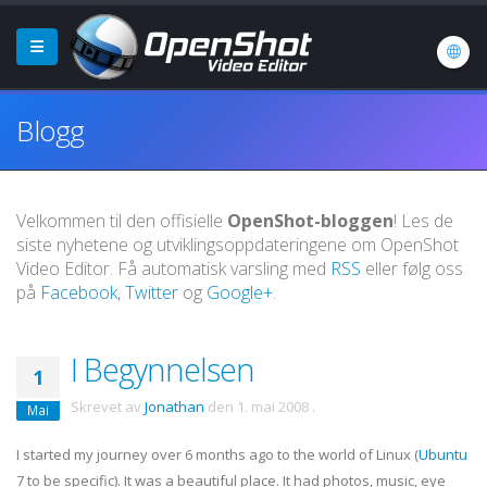
Blogg
Velkommen til den offisielle
OpenShot-bloggen
! Les de
siste nyhetene og utviklingsoppdateringene om OpenShot
Video Editor. Få automatisk varsling med
RSS
eller følg oss
på
Facebook
,
Twitter
og
Google+
.
I Begynnelsen
1
Skrevet av
Jonathan
den
1. mai 2008
.
Mai
I started my journey over 6 months ago to the world of Linux (
Ubuntu
7 to be specific). It was a beautiful place. It had photos, music, eye