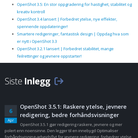
OpenShot 3.5: En stor oppgradering for hastighet, stabilitet og
kreativ kontroll
OpenShot 3.4 lansert | Forbedret ytelse, nye effekter,
spennende oppdateringer!
Smartere redigeringer, fantastisk design | Oppdag hva som
er nytt i OpenShot 3.3
OpenShot 3.2.1 lansert | Forbedret stabilitet, mange
feilrettinger og jevnere oppstarter!
Siste
Inlegg
OpenShot 3.5.1: Raskere ytelse, jevnere
6
redigering, bedre forhåndsvisninger
Apr
OpenShot 3.5.1 gjør redigering raskere, jevnere og mer
polert enn noensinne. Den legger til en innebygd Optimaliser
forhåndsvisning-arbeidsflyt for jevnere redigering, forbedrer ytelse