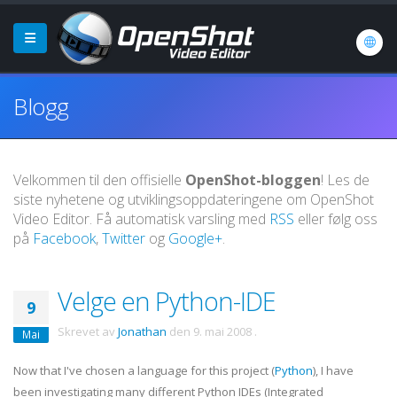
Blogg
Velkommen til den offisielle
OpenShot-bloggen
! Les de
siste nyhetene og utviklingsoppdateringene om OpenShot
Video Editor. Få automatisk varsling med
RSS
eller følg oss
på
Facebook
,
Twitter
og
Google+
.
Velge en Python-IDE
9
Skrevet av
Jonathan
den
9. mai 2008
.
Mai
Now that I've chosen a language for this project (
Python
), I have
been investigating many different Python
IDEs
(Integrated