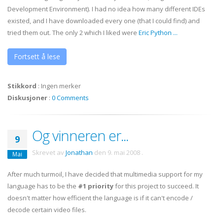
Development Environment). I had no idea how many different
IDEs
existed, and I have downloaded every one (that I could find) and
tried them out. The only 2 which I liked were
Eric Python
...
Fortsett å lese
Stikkord
:
Ingen merker
Diskusjoner
:
0 Comments
Og vinneren er...
9
Skrevet av
Jonathan
den
9. mai 2008
.
Mai
After much turmoil, I have decided that multimedia support for my
language has to be the
#1 priority
for this project to succeed. It
doesn't matter how efficient the language is if it can't encode /
decode certain video files.