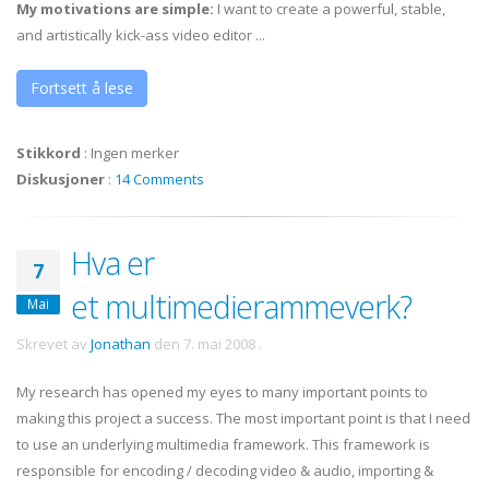
My motivations are simple:
I want to create a powerful, stable,
and artistically kick-ass video editor ...
Fortsett å lese
Stikkord
:
Ingen merker
Diskusjoner
:
14 Comments
Hva er
7
et multimedierammeverk?
Mai
Skrevet av
Jonathan
den
7. mai 2008
.
My research has opened my eyes to many important points to
making this project a success. The most important point is that I need
to use an underlying multimedia framework. This framework is
responsible for encoding / decoding video & audio, importing &