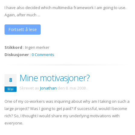
I have also decided which multimedia framework I am going to use.
Again, after much ...
Fortsett å lese
Stikkord
:
Ingen merker
Diskusjoner
:
0 Comments
Mine motivasjoner?
8
Skrevet av
Jonathan
den
8. mai 2008
.
Mai
One of my co-workers was inquiring about why am I taking on such a
large project? Was I going to get paid? If successful, would I become
rich? So, I thought I would share my underlying motivations with
everyone.