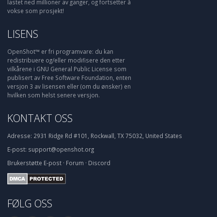
lastet ned millioner av ganger, og fortsetter å
vokse som prosjekt!
LISENS
OpenShot™ er fri programvare: du kan
redistribuere og/eller modifisere den etter
vilkårene i GNU General Public License som
publisert av Free Software Foundation, enten
versjon 3 av lisensen eller (om du ønsker) en
hvilken som helst senere versjon.
KONTAKT OSS
Adresse:
2931 Ridge Rd #101, Rockwall, TX 75032, United States
E-post:
support@openshot.org
Brukerstøtte
E-post
·
Forum
·
Discord
FØLG OSS