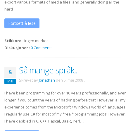
export various formats of media files, and generally doing all the
hard ...
Fortsett å lese
Stikkord
:
Ingen merker
Diskusjoner
:
0 Comments
Så mange språk...
5
Skrevet av
Jonathan
den
5. mai 2008
.
Mai
I have been programming for over 10 years professionally, and even
longer if you count the years of hacking before that. However, all my
experience comes from the Microsoft / Windows world of languages.
I regularly use C# for most of my *real* programming jobs. However,
I have dabbled in C, C++, Pascal, Basic, Perl, ...