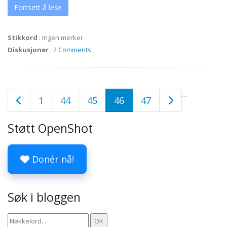
Fortsett å lese
Stikkord
:
Ingen merker
Diskusjoner
:
2 Comments
…
1
44
45
46
47
Støtt OpenShot
Donér nå!
Søk i bloggen