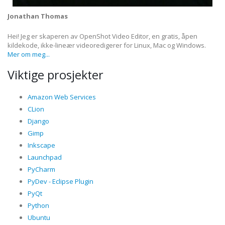
Jonathan Thomas
Hei! Jeg er skaperen av OpenShot Video Editor, en gratis, åpen
kildekode, ikke-lineær videoredigerer for Linux, Mac og Windows.
Mer om meg...
Viktige prosjekter
Amazon Web Services
CLion
Django
Gimp
Inkscape
Launchpad
PyCharm
PyDev - Eclipse Plugin
PyQt
Python
Ubuntu