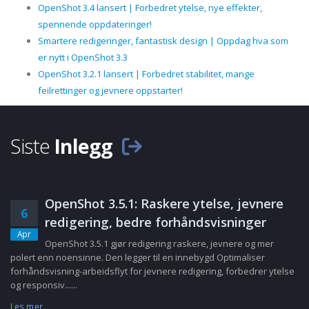
OpenShot 3.4 lansert | Forbedret ytelse, nye effekter,
spennende oppdateringer!
Smartere redigeringer, fantastisk design | Oppdag hva som
er nytt i OpenShot 3.3
OpenShot 3.2.1 lansert | Forbedret stabilitet, mange
feilrettinger og jevnere oppstarter!
Siste
Inlegg
OpenShot 3.5.1: Raskere ytelse, jevnere
6
redigering, bedre forhåndsvisninger
Apr
OpenShot 3.5.1 gjør redigering raskere, jevnere og mer
polert enn noensinne. Den legger til en innebygd Optimaliser
forhåndsvisning-arbeidsflyt for jevnere redigering, forbedrer ytelse
og responsiv......
Les mer