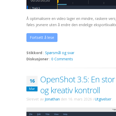
Å optimalisere en video lager en mindre, raskere versj
føles jevnere uten å endre den endelige eksportkvalit
Fortsett å lese
Stikkord
:
Spørsmål og svar
Diskusjoner
:
0 Comments
OpenShot 3.5: En stor 
16
og kreativ kontroll
Mar
Skrevet av
Jonathan
den
16. mars 2026
i
Utgivelser
.