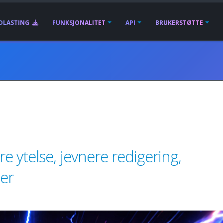
DLASTING
FUNKSJONALITET
API
BRUKERSTØTTE
e ytelse, jevnere redigering,
er