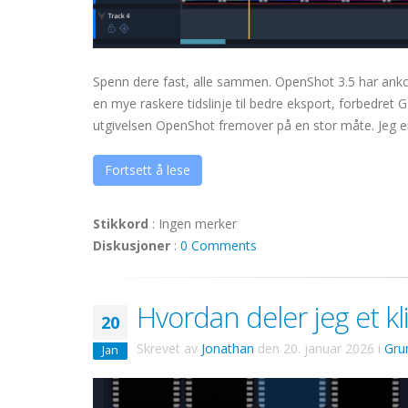
Spenn dere fast, alle sammen. OpenShot 3.5 har ank
en mye raskere tidslinje til bedre eksport, forbedret 
utgivelsen OpenShot fremover på en stor måte. Jeg er u
Fortsett å lese
Stikkord
:
Ingen merker
Diskusjoner
:
0 Comments
Hvordan deler jeg et kl
20
Skrevet av
Jonathan
den
20. januar 2026
i
Gru
Jan