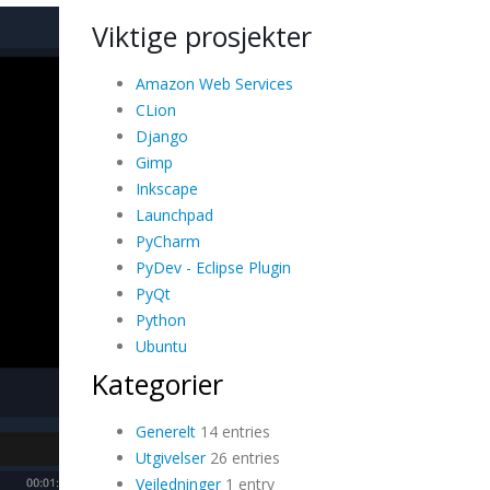
Viktige prosjekter
Amazon Web Services
CLion
Django
Gimp
Inkscape
Launchpad
PyCharm
PyDev - Eclipse Plugin
PyQt
Python
Ubuntu
Kategorier
Generelt
14 entries
Utgivelser
26 entries
Veiledninger
1 entry