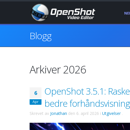
NE
Blogg
Arkiver 2026
OpenShot 3.5.1: Rasker
6
bedre forhåndsvisning
Apr
Skrevet av
Jonathan
den
6. april 2026
i
Utgivelser
.