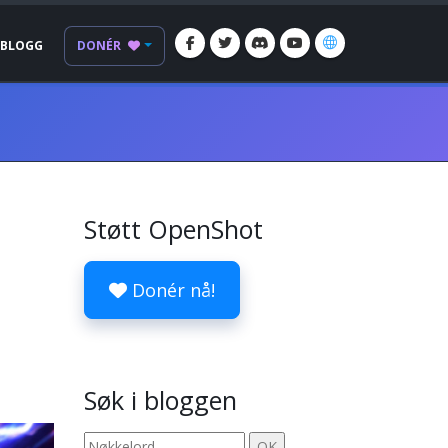
BLOGG
DONÉR
Støtt OpenShot
Donér nå!
Søk i bloggen