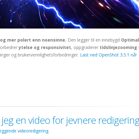
e og mer polert enn noensinne.
Den legger til en innebygd
Optimal
 forbedrer
ytelse og responsivitet
, oppgraderer
tidslinjezooming
ettinger og brukervennlighetsforbedringer.
Last ned OpenShot 3.5.1 nå!
jeg en video for jevnere redigerin
eggende videoredigering
.