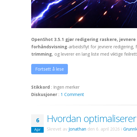
OpenShot 3.5.1 gjør redigering raskere, jevner
forhåndsvisning
-arbeidsflyt for jevnere redigering,
trimming
, og leverer en lang liste med viktige feilr
Fortsett å lese
Stikkord
:
Ingen merker
Diskusjoner
:
1 Comment
Hvordan optimaliserer 
6
Skrevet av
Jonathan
den
6. april 2026
i
Grunnl
Apr