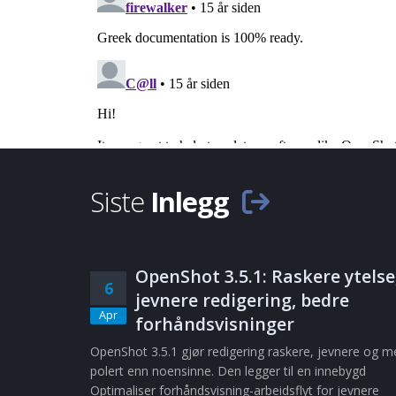
Siste
Inlegg
OpenShot 3.5.1: Raskere ytelse
6
jevnere redigering, bedre
Apr
forhåndsvisninger
OpenShot 3.5.1 gjør redigering raskere, jevnere og m
polert enn noensinne. Den legger til en innebygd
Optimaliser forhåndsvisning-arbeidsflyt for jevnere