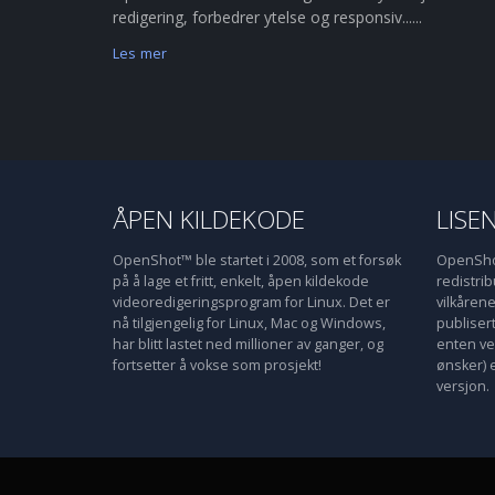
redigering, forbedrer ytelse og responsiv......
Les mer
ÅPEN KILDEKODE
LISE
OpenShot™ ble startet i 2008, som et forsøk
OpenShot
på å lage et fritt, enkelt, åpen kildekode
redistri
videoredigeringsprogram for Linux. Det er
vilkåren
nå tilgjengelig for Linux, Mac og Windows,
publiser
har blitt lastet ned millioner av ganger, og
enten ve
fortsetter å vokse som prosjekt!
ønsker) 
versjon.