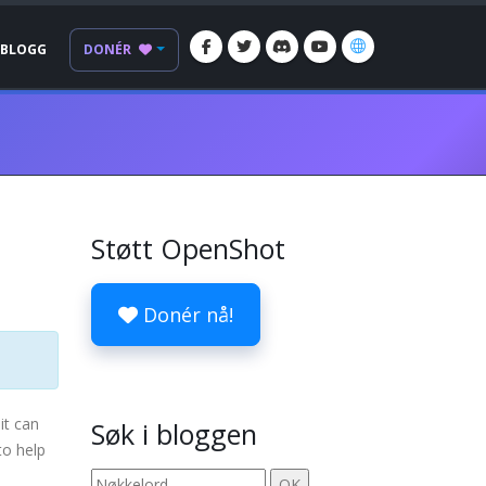
BLOGG
DONÉR
Støtt OpenShot
Donér nå!
it can
Søk i bloggen
to help