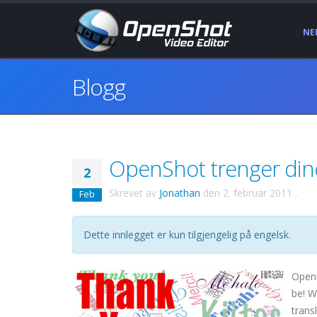
NE
Blogg
OpenShot trenger dine
2
Skrevet av
Jonathan
den
2. februar 2011
.
Feb
Dette innlegget er kun tilgjengelig på engelsk.
Open
be! W
trans