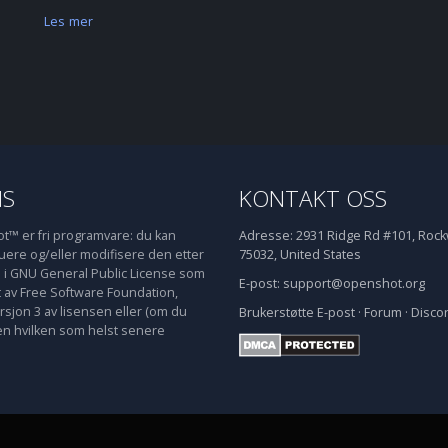
Les mer
NS
KONTAKT OSS
™ er fri programvare: du kan
Adresse:
2931 Ridge Rd #101, Rockw
buere og/eller modifisere den etter
75032, United States
e i GNU General Public License som
E-post:
support@openshot.org
t av Free Software Foundation,
rsjon 3 av lisensen eller (om du
Brukerstøtte
E-post
·
Forum
·
Disco
en hvilken som helst senere