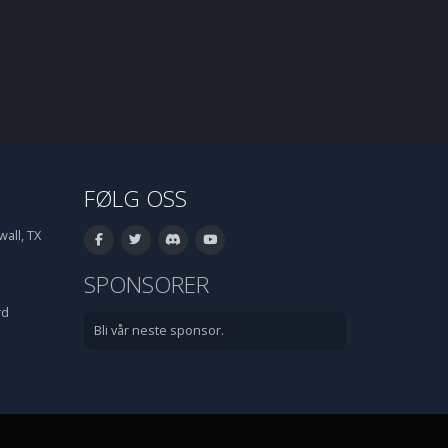
FØLG OSS
all, TX
SPONSORER
rd
Bli vår neste sponsor.