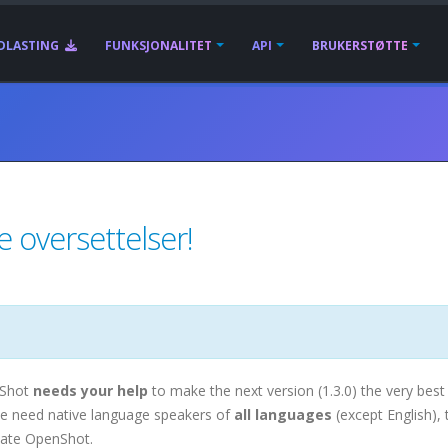
DLASTING
FUNKSJONALITET
API
BRUKERSTØTTE
 oversettelser!
Shot
needs your help
to make the next version (1.3.0) the very best 
e need native language speakers of
all languages
(except English), 
late OpenShot.