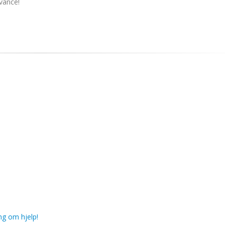
vance!
ng om hjelp!