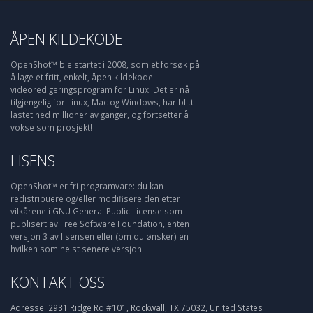
ÅPEN KILDEKODE
OpenShot™ ble startet i 2008, som et forsøk på
å lage et fritt, enkelt, åpen kildekode
videoredigeringsprogram for Linux. Det er nå
tilgjengelig for Linux, Mac og Windows, har blitt
lastet ned millioner av ganger, og fortsetter å
vokse som prosjekt!
LISENS
OpenShot™ er fri programvare: du kan
redistribuere og/eller modifisere den etter
vilkårene i GNU General Public License som
publisert av Free Software Foundation, enten
versjon 3 av lisensen eller (om du ønsker) en
hvilken som helst senere versjon.
KONTAKT OSS
Adresse:
2931 Ridge Rd #101, Rockwall, TX 75032, United States