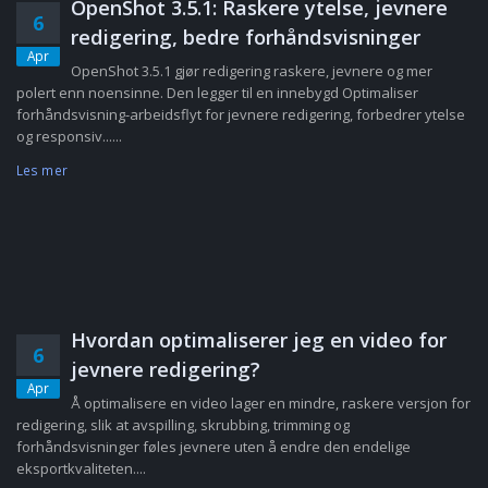
OpenShot 3.5.1: Raskere ytelse, jevnere
6
redigering, bedre forhåndsvisninger
Apr
OpenShot 3.5.1 gjør redigering raskere, jevnere og mer
polert enn noensinne. Den legger til en innebygd Optimaliser
forhåndsvisning-arbeidsflyt for jevnere redigering, forbedrer ytelse
og responsiv......
Les mer
Hvordan optimaliserer jeg en video for
6
jevnere redigering?
Apr
Å optimalisere en video lager en mindre, raskere versjon for
redigering, slik at avspilling, skrubbing, trimming og
forhåndsvisninger føles jevnere uten å endre den endelige
eksportkvaliteten....