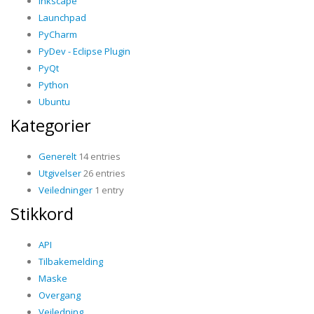
Inkscape
Launchpad
PyCharm
PyDev - Eclipse Plugin
PyQt
Python
Ubuntu
Kategorier
Generelt
14 entries
Utgivelser
26 entries
Veiledninger
1 entry
Stikkord
API
Tilbakemelding
Maske
Overgang
Veiledning