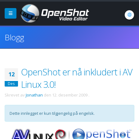
Blogg
OpenShot er nå inkludert i AV
12
Linux 3.0!
Des
Skrevet av
Jonathan
den
12. desember 2009
.
Dette innlegget er kun tilgjengelig på engelsk.