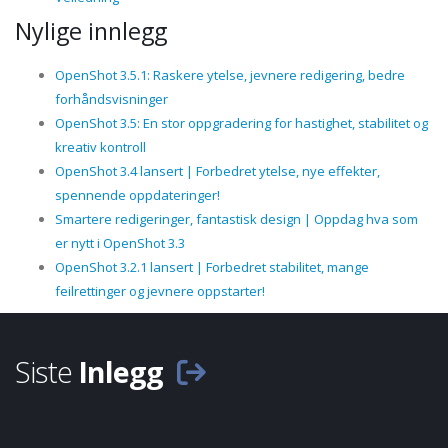
Nylige innlegg
OpenShot 3.5.1: Raskere ytelse, jevnere redigering, bedre
forhåndsvisninger
OpenShot 3.5: En stor oppgradering for hastighet, stabilitet og
kreativ kontroll
OpenShot 3.4 lansert | Forbedret ytelse, nye effekter,
spennende oppdateringer!
Smartere redigeringer, fantastisk design | Oppdag hva som
er nytt i OpenShot 3.3
OpenShot 3.2.1 lansert | Forbedret stabilitet, mange
feilrettinger og jevnere oppstarter!
Siste
Inlegg