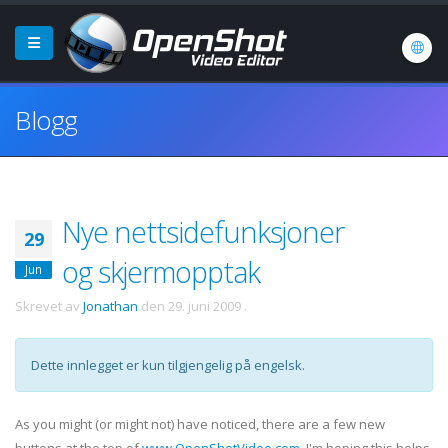
Blogg
Nye nettsidefunksjoner
29
og skjermopptak
Jun
Skrevet av
Jonathan
den
29. juni 2009
.
Dette innlegget er kun tilgjengelig på engelsk.
As you might (or might not) have noticed, there are a few new