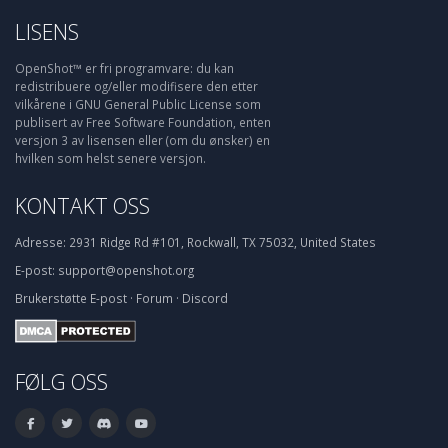
LISENS
OpenShot™ er fri programvare: du kan
redistribuere og/eller modifisere den etter
vilkårene i GNU General Public License som
publisert av Free Software Foundation, enten
versjon 3 av lisensen eller (om du ønsker) en
hvilken som helst senere versjon.
KONTAKT OSS
Adresse:
2931 Ridge Rd #101, Rockwall, TX 75032, United States
E-post:
support@openshot.org
Brukerstøtte
E-post
·
Forum
·
Discord
FØLG OSS