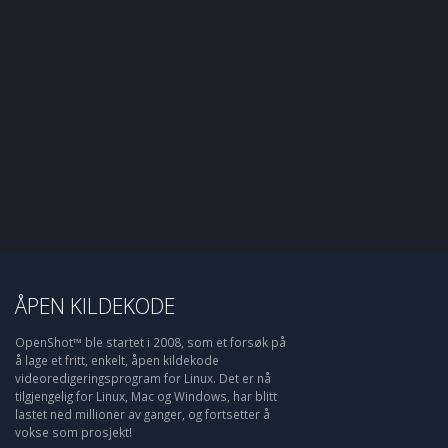
ÅPEN KILDEKODE
OpenShot™ ble startet i 2008, som et forsøk på
å lage et fritt, enkelt, åpen kildekode
videoredigeringsprogram for Linux. Det er nå
tilgjengelig for Linux, Mac og Windows, har blitt
lastet ned millioner av ganger, og fortsetter å
vokse som prosjekt!