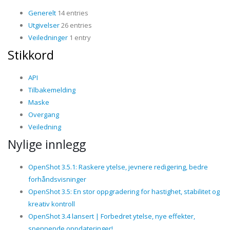
Generelt
14 entries
Utgivelser
26 entries
Veiledninger
1 entry
Stikkord
API
Tilbakemelding
Maske
Overgang
Veiledning
Nylige innlegg
OpenShot 3.5.1: Raskere ytelse, jevnere redigering, bedre
forhåndsvisninger
OpenShot 3.5: En stor oppgradering for hastighet, stabilitet og
kreativ kontroll
OpenShot 3.4 lansert | Forbedret ytelse, nye effekter,
spennende oppdateringer!