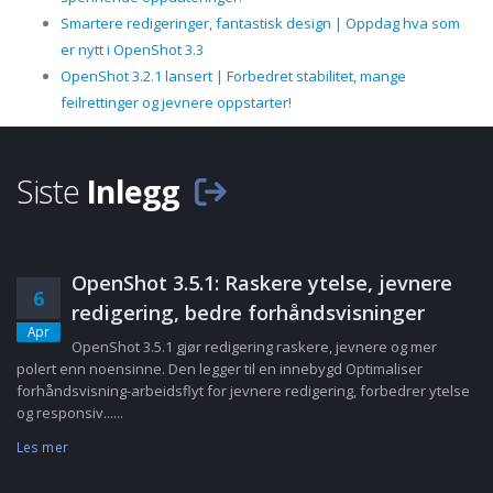
Smartere redigeringer, fantastisk design | Oppdag hva som
er nytt i OpenShot 3.3
OpenShot 3.2.1 lansert | Forbedret stabilitet, mange
feilrettinger og jevnere oppstarter!
Siste
Inlegg
OpenShot 3.5.1: Raskere ytelse, jevnere
6
redigering, bedre forhåndsvisninger
Apr
OpenShot 3.5.1 gjør redigering raskere, jevnere og mer
polert enn noensinne. Den legger til en innebygd Optimaliser
forhåndsvisning-arbeidsflyt for jevnere redigering, forbedrer ytelse
og responsiv......
Les mer