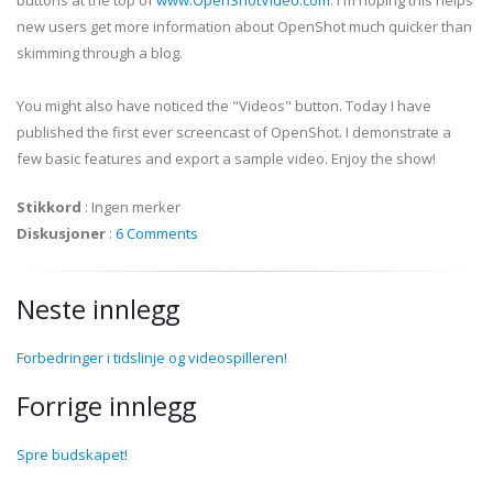
buttons at the top of
www.OpenShotVideo.com
. I'm hoping this helps
new users get more information about OpenShot much quicker than
skimming through a blog.
You might also have noticed the "Videos" button. Today I have
published the first ever screencast of OpenShot. I demonstrate a
few basic features and export a sample video. Enjoy the show!
Stikkord
:
Ingen merker
Diskusjoner
:
6 Comments
Neste innlegg
Forbedringer i tidslinje og videospilleren!
Forrige innlegg
Spre budskapet!