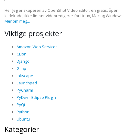
Hei! Jeg er skaperen av OpenShot Video Editor, en gratis, åpen
kildekode, ikke-lineær videoredigerer for Linux, Mac og Windows.
Mer om meg...
Viktige prosjekter
Amazon Web Services
CLion
Django
Gimp
Inkscape
Launchpad
PyCharm
PyDev - Eclipse Plugin
PyQt
Python
Ubuntu
Kategorier