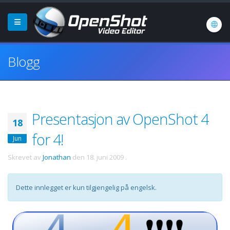
Blogg
Presentasjon av OpenShot 4
18
for 4!
Jun
Skrevet av
Jonathan
den
18. juni 2009
.
Dette innlegget er kun tilgjengelig på engelsk.