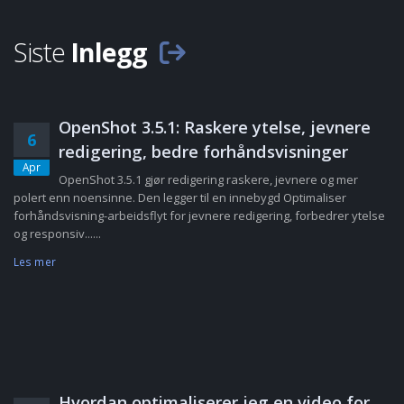
Siste
Inlegg
OpenShot 3.5.1: Raskere ytelse, jevnere
6
redigering, bedre forhåndsvisninger
Apr
OpenShot 3.5.1 gjør redigering raskere, jevnere og mer
polert enn noensinne. Den legger til en innebygd Optimaliser
forhåndsvisning-arbeidsflyt for jevnere redigering, forbedrer ytelse
og responsiv......
Les mer
Hvordan optimaliserer jeg en video for