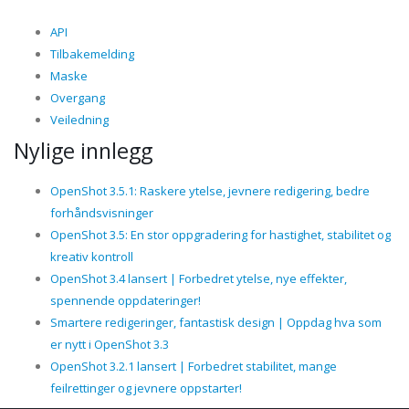
API
Tilbakemelding
Maske
Overgang
Veiledning
Nylige innlegg
OpenShot 3.5.1: Raskere ytelse, jevnere redigering, bedre
forhåndsvisninger
OpenShot 3.5: En stor oppgradering for hastighet, stabilitet og
kreativ kontroll
OpenShot 3.4 lansert | Forbedret ytelse, nye effekter,
spennende oppdateringer!
Smartere redigeringer, fantastisk design | Oppdag hva som
er nytt i OpenShot 3.3
OpenShot 3.2.1 lansert | Forbedret stabilitet, mange
feilrettinger og jevnere oppstarter!