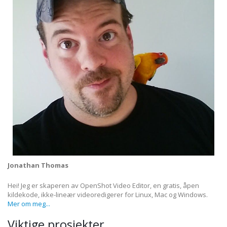
Jonathan Thomas
Hei! Jeg er skaperen av OpenShot Video Editor, en gratis, åpen
kildekode, ikke-lineær videoredigerer for Linux, Mac og Windows.
Mer om meg...
Viktige prosjekter