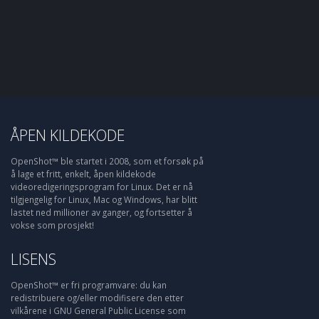
ÅPEN KILDEKODE
OpenShot™ ble startet i 2008, som et forsøk på
å lage et fritt, enkelt, åpen kildekode
videoredigeringsprogram for Linux. Det er nå
tilgjengelig for Linux, Mac og Windows, har blitt
lastet ned millioner av ganger, og fortsetter å
vokse som prosjekt!
LISENS
OpenShot™ er fri programvare: du kan
redistribuere og/eller modifisere den etter
vilkårene i GNU General Public License som