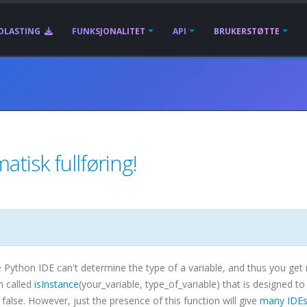
DLASTING
FUNKSJONALITET
API
BRUKERSTØTTE
tisk fullføring!
te Python
IDE
can't determine the type of a variable, and thus you get
n called
isInstance
(your_variable, type_of_variable) that is designed to
 false. However, just the presence of this function will give
many
IDE