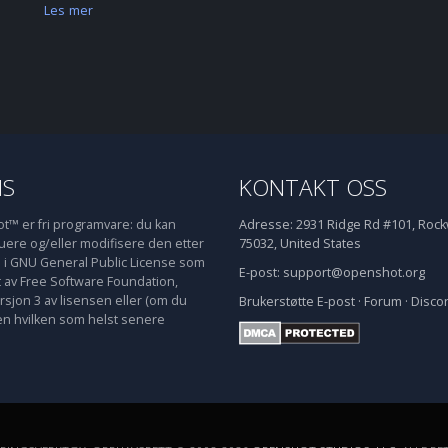
Les mer
NS
KONTAKT OSS
™ er fri programvare: du kan
Adresse:
2931 Ridge Rd #101, Rockw
buere og/eller modifisere den etter
75032, United States
e i GNU General Public License som
E-post:
support@openshot.org
t av Free Software Foundation,
rsjon 3 av lisensen eller (om du
Brukerstøtte
E-post
·
Forum
·
Disco
en hvilken som helst senere