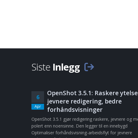
Siste
Inlegg
OpenShot 3.5.1: Raskere ytelse
6
jevnere redigering, bedre
Apr
forhåndsvisninger
OpenShot 3.5.1 gjør redigering raskere, jevnere og m
polert enn noensinne. Den legger til en innebygd
Optimaliser forhåndsvisning-arbeidsflyt for jevnere