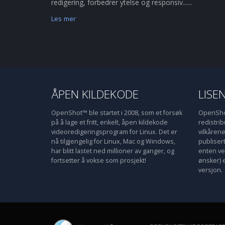
redigering, forbedrer ytelse og responsiv......
Les mer
ÅPEN KILDEKODE
LISE
OpenShot™ ble startet i 2008, som et forsøk
OpenShot
på å lage et fritt, enkelt, åpen kildekode
redistri
videoredigeringsprogram for Linux. Det er
vilkåren
nå tilgjengelig for Linux, Mac og Windows,
publiser
har blitt lastet ned millioner av ganger, og
enten ve
fortsetter å vokse som prosjekt!
ønsker) 
versjon.