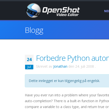
NE
Blogg
Forbedre Python automa
24
Skrevet av
Jonathan
den
24. juli 2008
.
Jul
Dette innlegget er kun tilgjengelig på engelsk.
Have you ever run into a problem where your favori
auto-completion? There is a built-in function in Pytho
compare a variable to a class type, and return true or