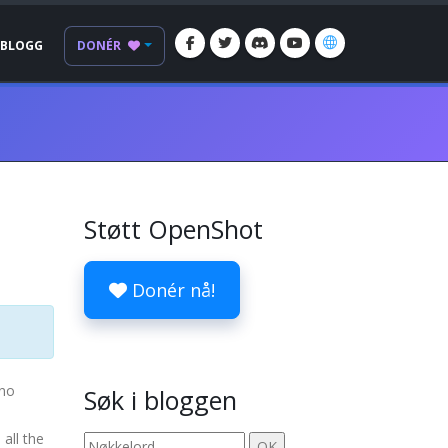
BLOGG
DONÉR
Støtt OpenShot
Donér nå!
 no
Søk i bloggen
s
all the