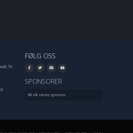
FØLG OSS
all, TX
SPONSORER
rd
Bli vår neste sponsor.