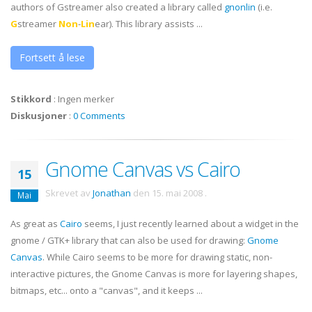
authors of
Gstreamer
also created a library called
gnonlin
(i.e.
G
streamer
Non
-
Lin
ear). This library assists ...
Fortsett å lese
Stikkord
:
Ingen merker
Diskusjoner
:
0 Comments
Gnome Canvas vs Cairo
15
Skrevet av
Jonathan
den
15. mai 2008
.
Mai
As great as
Cairo
seems, I just recently learned about a widget in the
gnome / GTK+ library that can also be used for drawing:
Gnome
Canvas
. While Cairo seems to be more for drawing static, non-
interactive pictures, the Gnome Canvas is more for layering shapes,
bitmaps, etc... onto a "canvas", and it keeps ...