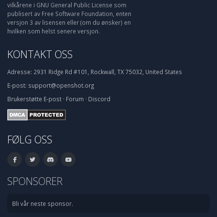
vilkårene i GNU General Public License som
publisert av Free Software Foundation, enten
versjon 3 av lisensen eller (om du ønsker) en
hvilken som helst senere versjon.
KONTAKT OSS
Adresse:
2931 Ridge Rd #101, Rockwall, TX 75032, United States
E-post:
support@openshot.org
Brukerstøtte
E-post
·
Forum
·
Discord
FØLG OSS
SPONSORER
Bli vår neste sponsor.