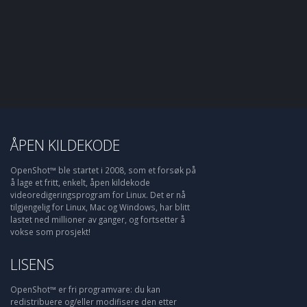
ÅPEN KILDEKODE
OpenShot™ ble startet i 2008, som et forsøk på
å lage et fritt, enkelt, åpen kildekode
videoredigeringsprogram for Linux. Det er nå
tilgjengelig for Linux, Mac og Windows, har blitt
lastet ned millioner av ganger, og fortsetter å
vokse som prosjekt!
LISENS
OpenShot™ er fri programvare: du kan
redistribuere og/eller modifisere den etter