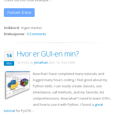
Check out this code example ...
Fortsett å lese
Stikkord
:
Ingen merker
Diskusjoner
:
0 Comments
Hvor er GUI-en min?
14
Skrevet av
Jonathan
den
14. mai 2008
.
Mai
Now that I have completed many tutorials and
logged many hours coding, I feel good about my
Python skills. I can easily create classes, use
inheritance, call methods, and my favorite, list
comprehensions. Now what? I need to learn
GTK
+,
and how to use it with Python. I found a
great
tutorial
for
PyGTK
...