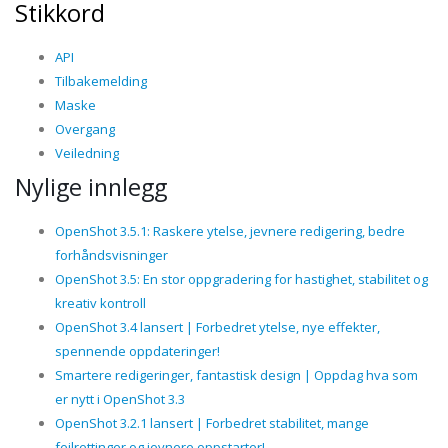
Stikkord
API
Tilbakemelding
Maske
Overgang
Veiledning
Nylige innlegg
OpenShot 3.5.1: Raskere ytelse, jevnere redigering, bedre
forhåndsvisninger
OpenShot 3.5: En stor oppgradering for hastighet, stabilitet og
kreativ kontroll
OpenShot 3.4 lansert | Forbedret ytelse, nye effekter,
spennende oppdateringer!
Smartere redigeringer, fantastisk design | Oppdag hva som
er nytt i OpenShot 3.3
OpenShot 3.2.1 lansert | Forbedret stabilitet, mange
feilrettinger og jevnere oppstarter!