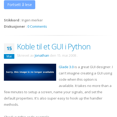
Fortsett å lese
Stikkord
:
Ingen merker
Diskusjoner
:
0 Comments
Koble til et GUI i Python
15
Skrevet av
Jonathan
den
15. mai 2008
.
Mai
Glade 3.0
is a great GUI designer. I
can't imagine creating a GUI using
code when this option is
available. It takes no more than a
few minutes to setup a screen, name your signals, and set the
default properties. It's also super easy to hook up the handler
methods.