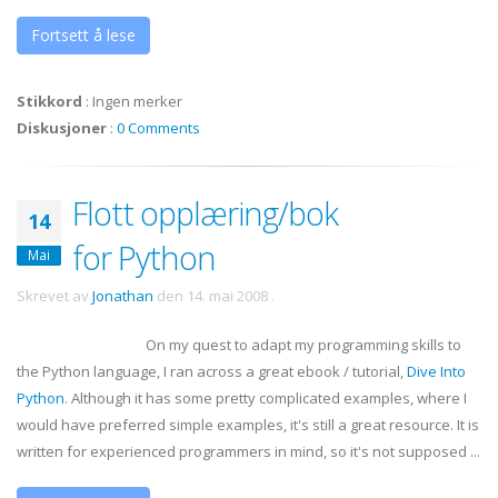
Fortsett å lese
Stikkord
:
Ingen merker
Diskusjoner
:
0 Comments
Flott opplæring/bok
14
for Python
Mai
Skrevet av
Jonathan
den
14. mai 2008
.
On my quest to adapt my programming skills to
the Python language, I ran across a great
ebook
/ tutorial,
Dive Into
Python
. Although it has some pretty complicated examples, where I
would have preferred simple examples, it's still a great resource. It is
written for experienced programmers in mind, so it's not supposed ...