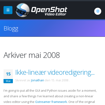
Blogg
Arkiver mai 2008
Ikke-lineær videoredigering...
15
Skrevet av
Jonathan
den
15. mai 2008
.
Mai
I'm going to put all the GUI and Python issues aside for a moment,
and share a few things I've learned about creating a non-linear
video editor using the
Gstreamer
framework
. One of the original