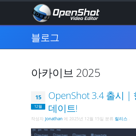
블로그
아카이브 2025
OpenShot 3.4 출
15
데이트!
12월
작성자
Jonathan
에
2025년 12월 15일
분류
릴리스
.