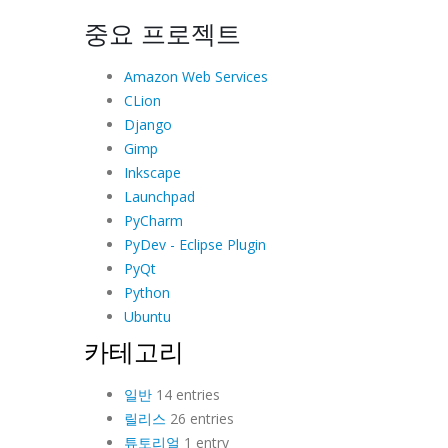
중요 프로젝트
Amazon Web Services
CLion
Django
Gimp
Inkscape
Launchpad
PyCharm
PyDev - Eclipse Plugin
PyQt
Python
Ubuntu
카테고리
일반
14 entries
릴리스
26 entries
튜토리얼
1 entry