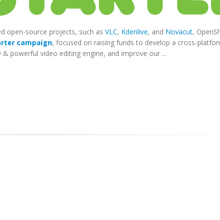
ded open-source projects, such as
VLC
,
Kdenlive
, and
Novacut
, OpenS
arter campaign
, focused on raising funds to develop a cross-platfo
& powerful video editing engine, and improve our ...