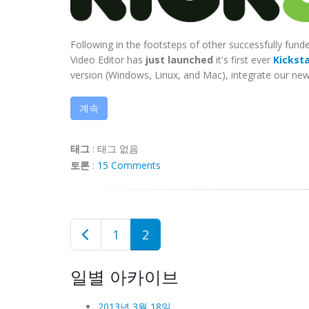
Following in the footsteps of other successfully fun
Video Editor has
just launched
it's first ever
Kickst
version (Windows, Linux, and Mac), integrate our new 
계속
태그
:
태그 없음
토론
:
15 Comments
1
2
일별 아카이브
2013년 3월 18일