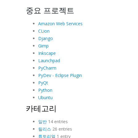
중요 프로젝트
Amazon Web Services
CLion
Django
Gimp
Inkscape
Launchpad
PyCharm
PyDev - Eclipse Plugin
PyQt
Python
Ubuntu
카테고리
일반
14 entries
릴리스
26 entries
튜토리얼
1 entry