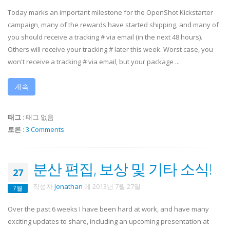
Today marks an important milestone for the OpenShot Kickstarter
campaign, many of the rewards have started shipping, and many of
you should receive a tracking # via email (in the next 48 hours).
Others will receive your tracking # later this week. Worst case, you
won't receive a tracking # via email, but your package ...
계속
태그
:
태그 없음
토론
:
3 Comments
분산 편집, 보상 및 기타 소식!
27
작성자
Jonathan
에
2013년 7월 27일
.
7월
Over the past 6 weeks I have been hard at work, and have many
exciting updates to share, including an upcoming presentation at