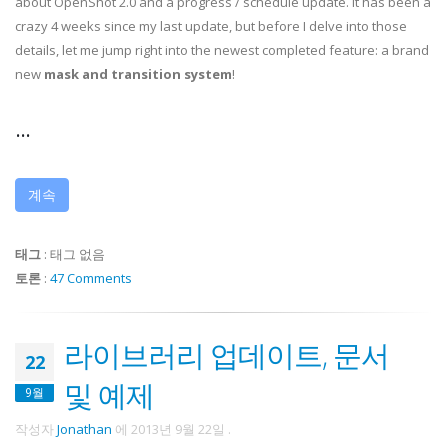
about OpenShot 2.0 and a progress / schedule update. It has been a
crazy 4 weeks since my last update, but before I delve into those
details, let me jump right into the newest completed feature: a brand
new
mask and transition system
!
...
계속
태그
:
태그 없음
토론
:
47 Comments
라이브러리 업데이트, 문서
22
및 예제
9월
작성자
Jonathan
에
2013년 9월 22일
.