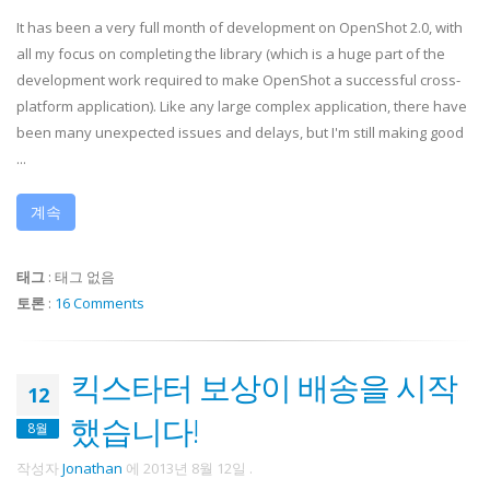
It has been a very full month of development on OpenShot 2.0, with
all my focus on completing the library (which is a huge part of the
development work required to make OpenShot a successful cross-
platform application). Like any large complex application, there have
been many unexpected issues and delays, but I'm still making good
...
계속
태그
:
태그 없음
토론
:
16 Comments
킥스타터 보상이 배송을 시작
12
했습니다!
8월
작성자
Jonathan
에
2013년 8월 12일
.