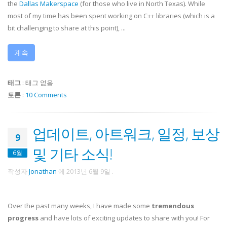
the
Dallas Makerspace
(for those who live in North Texas). While
most of my time has been spent working on C++ libraries (which is a
bit challenging to share at this point), ...
계속
태그
:
태그 없음
토론
:
10 Comments
업데이트, 아트워크, 일정, 보상
9
및 기타 소식!
6월
작성자
Jonathan
에
2013년 6월 9일
.
Over the past many weeks, I have made some
tremendous
progress
and have lots of exciting updates to share with you! For