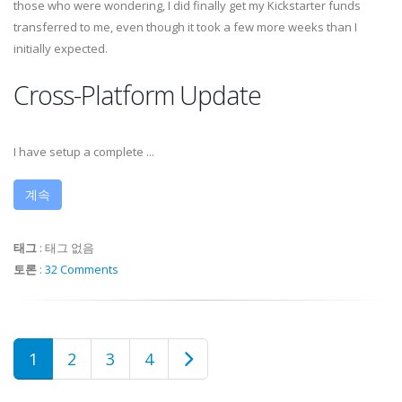
those who were wondering, I did finally get my Kickstarter funds
transferred to me, even though it took a few more weeks than I
initially expected.
Cross-Platform Update
I have setup a complete ...
계속
태그
:
태그 없음
토론
:
32 Comments
1
2
3
4