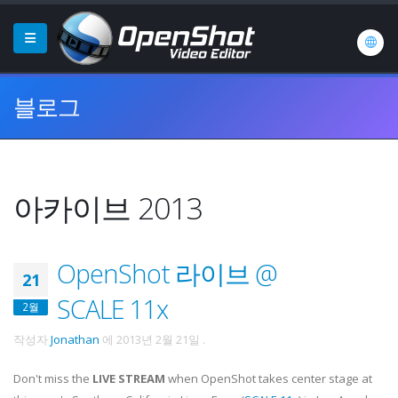
블로그
아카이브 2013
OpenShot 라이브 @
21
SCALE 11x
2월
작성자
Jonathan
에
2013년 2월 21일
.
Don't miss the
LIVE STREAM
when OpenShot takes center stage at