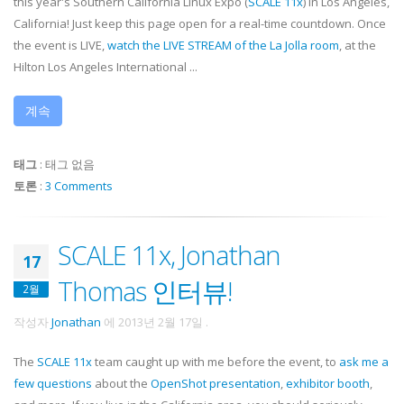
this year's Southern California Linux Expo (
SCALE 11x
) in Los Angeles,
California! Just keep this page open for a real-time countdown. Once
the event is LIVE,
watch the LIVE STREAM of the La Jolla room
, at the
Hilton Los Angeles International ...
계속
태그
:
태그 없음
토론
:
3 Comments
SCALE 11x, Jonathan
17
Thomas 인터뷰!
2월
작성자
Jonathan
에
2013년 2월 17일
.
The
SCALE 11x
team caught up with me before the event, to
ask me a
few questions
about the
OpenShot presentation
,
exhibitor booth
,