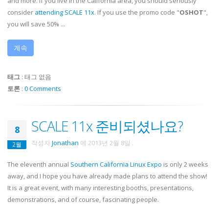
and more. If you live in the California area, you should seriously
consider
attending SCALE 11x
. If you use the promo code "
OSHOT
",
you will save 50% ...
계속
태그
:
태그 없음
토론
:
0 Comments
SCALE 11x 준비되셨나요?
8
작성자
Jonathan
에
2013년 2월 8일
.
2월
The eleventh annual
Southern California Linux Expo
is only 2 weeks
away, and I hope you have already made plans to attend the show!
It is a great event, with many interesting booths, presentations,
demonstrations, and of course, fascinating people.