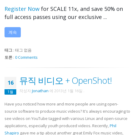
Register Now
for SCALE 11x, and save 50% on
full access passes using our exclusive ...
계속
태그
:
태그 없음
토론
:
0 Comments
뮤직 비디오 + OpenShot!
16
작성자
Jonathan
에
2013년 1월 16일
.
1월
Have you noticed how more and more people are using open-
source software to produce music videos? It's always encouraging to
see videos on YouTube tagged with various Linux and open-source
applications, especially youth produced videos. Recently,
Phil
Shapiro
gave me a tip about another great Emily Fox music video,