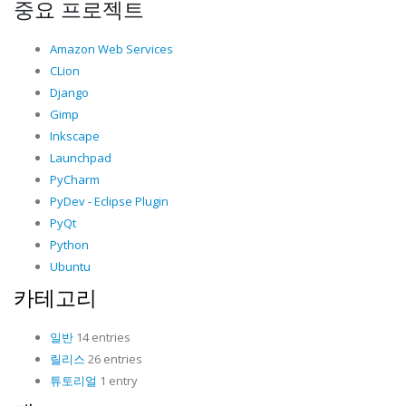
중요 프로젝트
Amazon Web Services
CLion
Django
Gimp
Inkscape
Launchpad
PyCharm
PyDev - Eclipse Plugin
PyQt
Python
Ubuntu
카테고리
일반
14 entries
릴리스
26 entries
튜토리얼
1 entry