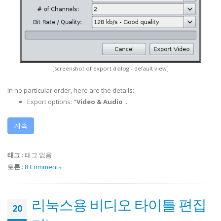
[screenshot of export dialog - default view]
In no particular order, here are the details:
Export options: "
Video & Audio
...
계속
태그
:
태그 없음
토론
:
8 Comments
리눅스용 비디오 타이틀 편집
20