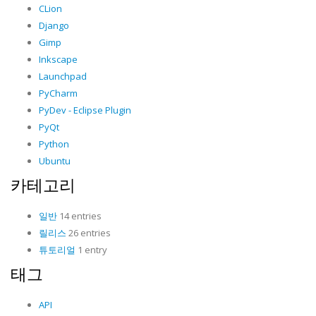
CLion
Django
Gimp
Inkscape
Launchpad
PyCharm
PyDev - Eclipse Plugin
PyQt
Python
Ubuntu
카테고리
일반
14 entries
릴리스
26 entries
튜토리얼
1 entry
태그
API