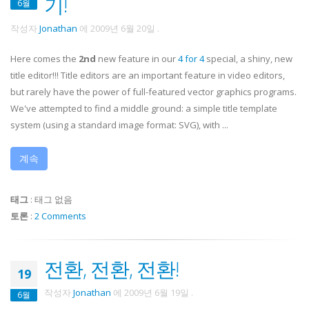
기!
6월
작성자
Jonathan
에
2009년 6월 20일
.
Here comes the
2nd
new feature in our
4 for 4
special, a shiny, new
title editor!!! Title editors are an important feature in video editors,
but rarely have the power of full-featured vector graphics programs.
We've attempted to find a middle ground: a simple title template
system (using a standard image format: SVG), with ...
계속
태그
:
태그 없음
토론
:
2 Comments
전환, 전환, 전환!
19
작성자
Jonathan
에
2009년 6월 19일
.
6월