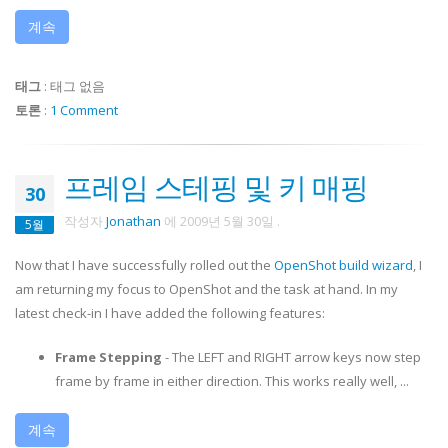
계속
태그
:
태그 없음
토론
:
1 Comment
프레임 스테핑 및 키 매핑
30
작성자
Jonathan
에
2009년 5월 30일
.
5월
Now that I have successfully rolled out the
OpenShot build wizard
, I
am returning my focus to OpenShot and the task at hand. In my
latest check-in I have added the following features:
Frame Stepping
- The LEFT and RIGHT arrow keys now step
frame by frame in either direction. This works really well, ...
계속