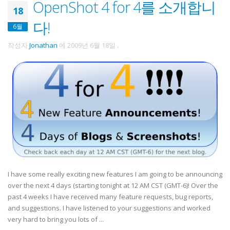
OpenShot 4 for 4를 소개합니
18
다!
6월
작성자
Jonathan
에
2009년 6월 18일
.
I have some really exciting new features I am going to be announcing
over the next 4 days (starting tonight at 12 AM CST (GMT-6)! Over the
past 4 weeks I have received many feature requests, bug reports,
and suggestions. I have listened to your suggestions and worked
very hard to bring you lots of ...