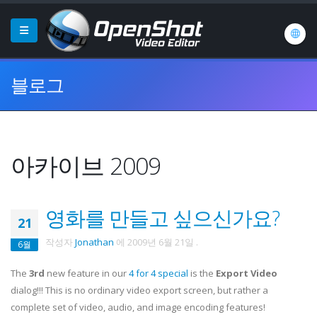
블로그
아카이브 2009
영화를 만들고 싶으신가요?
21
작성자
Jonathan
에
2009년 6월 21일
.
6월
The
3rd
new feature in our
4 for 4 special
is the
Export Video
dialog!!! This is no ordinary video export screen, but rather a
complete set of video, audio, and image encoding features!