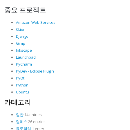
중요 프로젝트
Amazon Web Services
CLion
Django
Gimp
Inkscape
Launchpad
PyCharm
PyDev - Eclipse Plugin
PyQt
Python
Ubuntu
카테고리
일반
14 entries
릴리스
26 entries
튜토리얼
1 entry