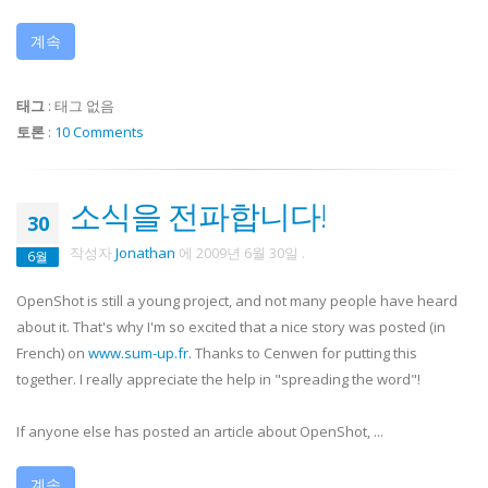
계속
태그
:
태그 없음
토론
:
10 Comments
소식을 전파합니다!
30
작성자
Jonathan
에
2009년 6월 30일
.
6월
OpenShot is still a young project, and not many people have heard
about it. That's why I'm so excited that a nice story was posted (in
French) on
www.sum-up.fr
. Thanks to Cenwen for putting this
together. I really appreciate the help in "spreading the word"!
If anyone else has posted an article about OpenShot, ...
계속