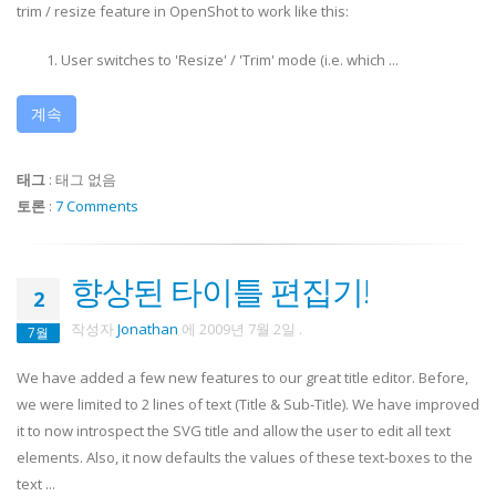
trim / resize feature in OpenShot to work like this:
User switches to 'Resize' / 'Trim' mode (i.e. which ...
계속
태그
:
태그 없음
토론
:
7 Comments
향상된 타이틀 편집기!
2
작성자
Jonathan
에
2009년 7월 2일
.
7월
We have added a few new features to our great title editor. Before,
we were limited to 2 lines of text (Title & Sub-Title). We have improved
it to now introspect the SVG title and allow the user to edit all text
elements. Also, it now defaults the values of these text-boxes to the
text ...