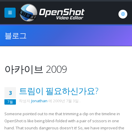
블로그
아카이브 2009
트림이 필요하신가요?
3
작성자
Jonathan
에
2009년 7월 3일
.
7월
Someone pointed out to me that trimming a clip on the timeline in
OpenShot is like being blind-folded with a pair of scissors in one
hand. That sounds dangerous doesn't it! So, we have improved the