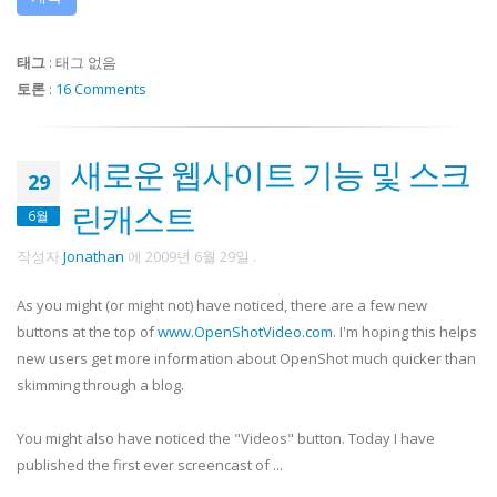
태그
:
태그 없음
토론
:
16 Comments
새로운 웹사이트 기능 및 스크
29
린캐스트
6월
작성자
Jonathan
에
2009년 6월 29일
.
As you might (or might not) have noticed, there are a few new
buttons at the top of
www.OpenShotVideo.com
. I'm hoping this helps
new users get more information about OpenShot much quicker than
skimming through a blog.
You might also have noticed the "Videos" button. Today I have
published the first ever screencast of ...