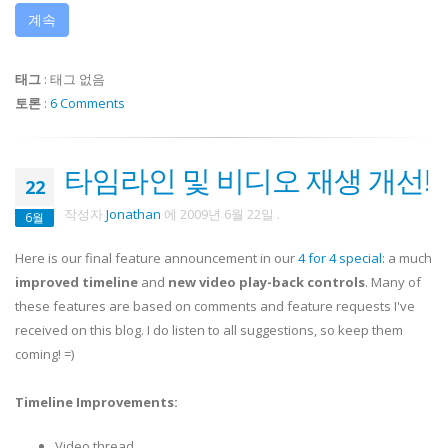
계속
태그
:
태그 없음
토론
:
6 Comments
타임라인 및 비디오 재생 개선!
22
작성자
Jonathan
에
2009년 6월 22일
.
6월
Here is our final feature announcement in our
4 for 4 special
: a much
improved
timeline
and
new video play-back controls
. Many of
these features are based on comments and feature requests I've
received on this blog. I do listen to all suggestions, so keep them
coming! =)
Timeline Improvements:
Video thread ...