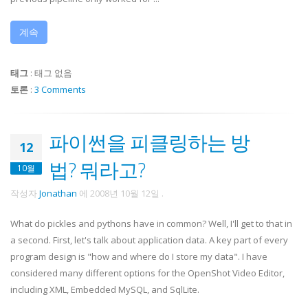
계속
태그
:
태그 없음
토론
:
3 Comments
파이썬을 피클링하는 방
12
법? 뭐라고?
10월
작성자
Jonathan
에
2008년 10월 12일
.
What do pickles and pythons have in common? Well, I'll get to that in
a second. First, let's talk about application data. A key part of every
program design is "how and where do I store my data". I have
considered many different options for the OpenShot Video Editor,
including XML, Embedded MySQL, and SqlLite.