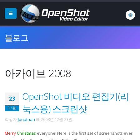
블로그
아카이브 2008
OpenShot 비디오 편집기(리
23
눅스용) 스크린샷
12월
작성자
Jonathan
에
2008년 12월 23일
.
Merry
Christmas
everyone! Here is the first set of screenshots ever