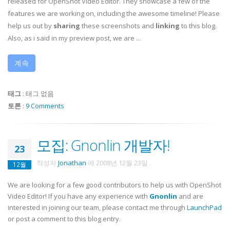
released for OpenShot Video Editor. They showcase a few of the
features we are working on, including the awesome timeline! Please
help us out by
sharing
these screenshots and
linking
to this blog.
Also, as i said in my preview post, we are ...
계속
태그
:
태그 없음
토론
:
9 Comments
모집: Gnonlin 개발자!
23
작성자
Jonathan
에
2008년 12월 23일
.
12월
We are looking for a few good contributors to help us with OpenShot
Video Editor! If you have any experience with
Gnonlin
and are
interested in joining our team, please contact me through
LaunchPad
or post a comment to this blog entry.