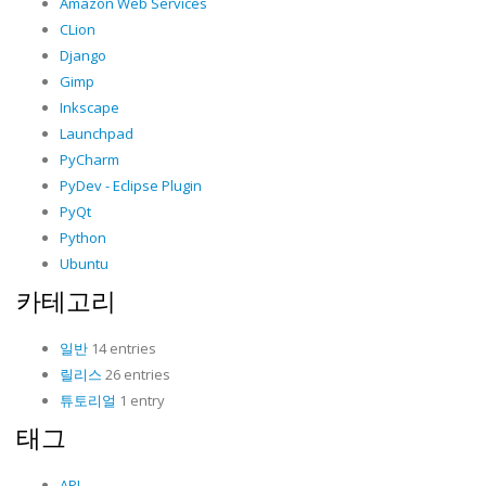
Amazon Web Services
CLion
Django
Gimp
Inkscape
Launchpad
PyCharm
PyDev - Eclipse Plugin
PyQt
Python
Ubuntu
카테고리
일반
14 entries
릴리스
26 entries
튜토리얼
1 entry
태그
API