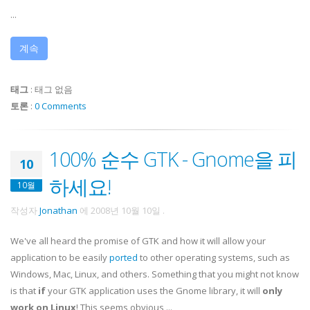
...
계속
태그
:
태그 없음
토론
:
0 Comments
100% 순수 GTK - Gnome을 피
10
하세요!
10월
작성자
Jonathan
에
2008년 10월 10일
.
We've all heard the promise of GTK and how it will allow your
application to be easily
ported
to other operating systems, such as
Windows, Mac, Linux, and others. Something that you might not know
is that
if
your GTK application uses the Gnome library, it will
only
work on Linux
! This seems obvious ...