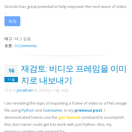
Gnonlin has great potential to help empower the next wave of video
...
계속
태그
:
태그 없음
토론
:
0 Comments
재검토: 비디오 프레임을 이미
16
지로 내보내기
11월
작성자
Jonathan
에
2008년 11월 16일
.
I am revisiting the topic of exporting a frame of video to a PNG image
file using
Python
and
Gstreamer
. In my
previous post
, I
demonstrated how to use the
gst-launch
command to accomplish
this, but I never could get it to work with just Python. Also, my
previous pipeline only worked for ...