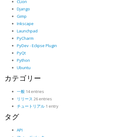
CLion
Django
Gimp
Inkscape
Launchpad
PyCharm
PyDev - Eclipse Plugin
PyQt
Python
Ubuntu
カテゴリー
一般
14 entries
リリース
26 entries
チュートリアル
1 entry
タグ
API