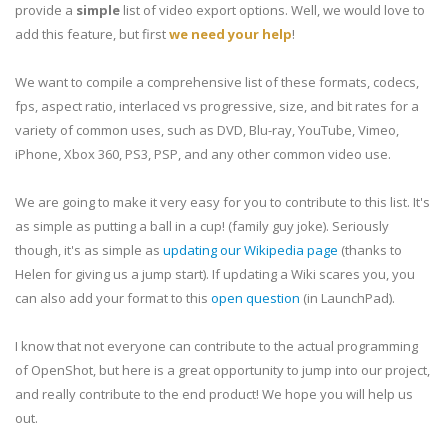
provide a
simple
list of video export options. Well, we would love to
add this feature, but first
we need your help
!
We want to compile a comprehensive list of these formats, codecs,
fps, aspect ratio, interlaced vs progressive, size, and bit rates for a
variety of common uses, such as DVD, Blu-ray, YouTube, Vimeo,
iPhone, Xbox 360, PS3, PSP, and any other common video use.
We are going to make it very easy for you to contribute to this list. It's
as simple as putting a ball in a cup! (family guy joke). Seriously
though, it's as simple as
updating our Wikipedia page
(thanks to
Helen for giving us a jump start). If updating a Wiki scares you, you
can also add your format to this
open question
(in LaunchPad).
I know that not everyone can contribute to the actual programming
of OpenShot, but here is a great opportunity to jump into our project,
and really contribute to the end product! We hope you will help us
out.