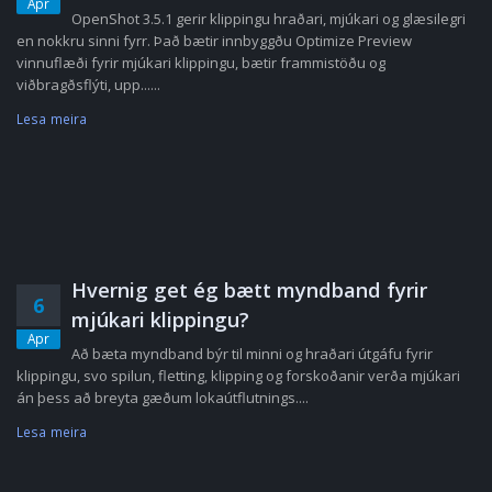
Apr
OpenShot 3.5.1 gerir klippingu hraðari, mjúkari og glæsilegri
en nokkru sinni fyrr. Það bætir innbyggðu Optimize Preview
vinnuflæði fyrir mjúkari klippingu, bætir frammistöðu og
viðbragðsflýti, upp......
Lesa meira
Hvernig get ég bætt myndband fyrir
6
mjúkari klippingu?
Apr
Að bæta myndband býr til minni og hraðari útgáfu fyrir
klippingu, svo spilun, fletting, klipping og forskoðanir verða mjúkari
án þess að breyta gæðum lokaútflutnings....
Lesa meira