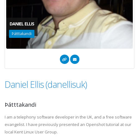
DANIEL ELLIS
Þátttakandi
Daniel Ellis (danellisuk)
Þátttakandi
I am a telephony software developer in the UK, and a free software
evangelist. I have previously presented an Openshot tutorial at our
local Kent Linux User Group.