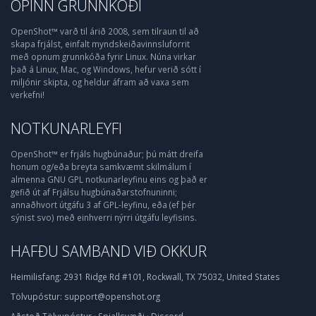
OPINN GRUNNKÓÐI
OpenShot™ varð til árið 2008, sem tilraun til að
skapa frjálst, einfalt myndskeiðavinnsluforrit
með opnum grunnkóða fyrir Linux. Núna virkar
það á Linux, Mac, og Windows, hefur verið sótt í
miljónir skipta, og heldur áfram að vaxa sem
verkefni!
NOTKUNARLEYFI
OpenShot™ er frjáls hugbúnaður; þú mátt dreifa
honum og/eða breyta samkvæmt skilmálum í
almenna GNU GPL notkunarleyfinu eins og það er
gefið út af Frjálsu hugbúnaðarstofnuninni;
annaðhvort útgáfu 3 af GPL-leyfinu, eða (ef þér
sýnist svo) með einhverri nýrri útgáfu leyfisins.
HAFÐU SAMBAND VIÐ OKKUR
Heimilisfang:
2931 Ridge Rd #101, Rockwall, TX 75032, United States
Tölvupóstur:
support@openshot.org