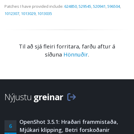
Patches I have provided include:
624850
,
529545
,
520941
,
596504
,
1012307
,
1013029
,
1013035
Til að sjá fleiri forritara, farðu aftur á
síðuna
Hönnuðir
.
Nýjustu
greinar
OpenShot 3.5.1: Hraðari frammistaða,
6
Mjúkari klipping, Betri forskoðanir