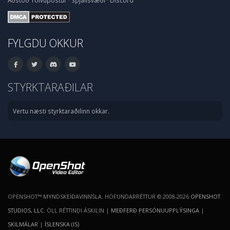
Aðstoð
Tölvupóstur
·
Spjallsvæði
·
Discord
FYLGDU OKKUR
STYRKTARAÐILAR
Vertu næsti styrktaraðilinn okkar.
OPENSHOT™ MYNDSKEIÐAVINNSLA. HÖFUNDARRÉTTUR © 2008-2026
OPENSHOT
STUDIOS, LLC
. ÖLL RÉTTINDI ÁSKILIN |
MEÐFERÐ PERSÓNUUPPLÝSINGA
|
SKILMÁLAR
|
ÍSLENSKA (IS)