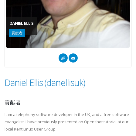
DANIEL ELLIS
貢献者
Daniel Ellis (danellisuk)
貢献者
I am a telephony software developer in the UK, and a free software
evangelist. I have previously presented an Openshot tutorial at our
local Kent Linux User Group.