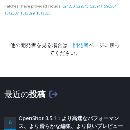
Patches I have provided include:
624850
,
529545
,
520941
,
596504
,
1012307
,
1013029
,
1013035
他の開発者を見る場合は、
開発者
ページに戻っ
てください。
最近の
投稿
OpenShot 3.5.1：より高速なパフォーマン
6
ス、より滑らかな編集、より良いプレビュー