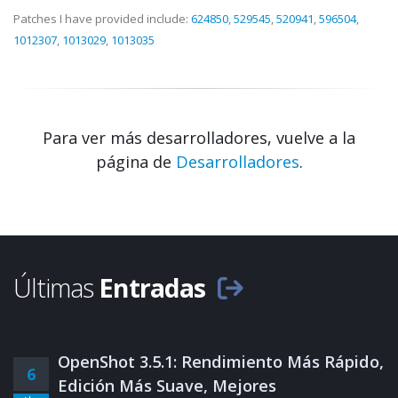
Patches I have provided include:
624850
,
529545
,
520941
,
596504
,
1012307
,
1013029
,
1013035
Para ver más desarrolladores, vuelve a la
página de
Desarrolladores
.
Últimas
Entradas
OpenShot 3.5.1: Rendimiento Más Rápido,
6
Edición Más Suave, Mejores