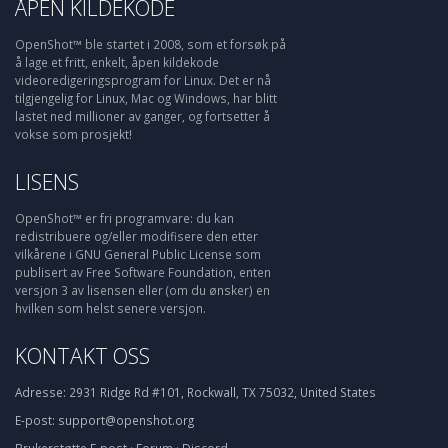
ÅPEN KILDEKODE
OpenShot™ ble startet i 2008, som et forsøk på
å lage et fritt, enkelt, åpen kildekode
videoredigeringsprogram for Linux. Det er nå
tilgjengelig for Linux, Mac og Windows, har blitt
lastet ned millioner av ganger, og fortsetter å
vokse som prosjekt!
LISENS
OpenShot™ er fri programvare: du kan
redistribuere og/eller modifisere den etter
vilkårene i GNU General Public License som
publisert av Free Software Foundation, enten
versjon 3 av lisensen eller (om du ønsker) en
hvilken som helst senere versjon.
KONTAKT OSS
Adresse:
2931 Ridge Rd #101, Rockwall, TX 75032, United States
E-post:
support@openshot.org