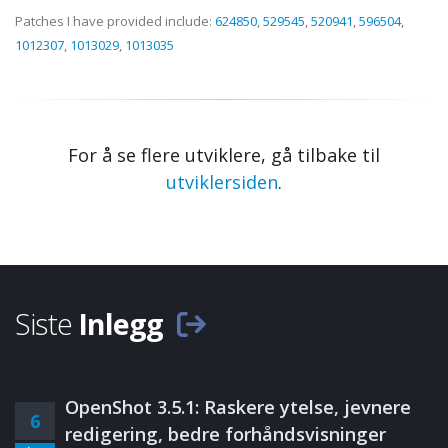
Patches I have provided include:
624850
,
529545
,
520941
,
596504
,
1012307
,
1013029
,
1013035
For å se flere utviklere, gå tilbake til
utviklersiden
.
Siste
Inlegg
OpenShot 3.5.1: Raskere ytelse, jevnere
6
redigering, bedre forhåndsvisninger