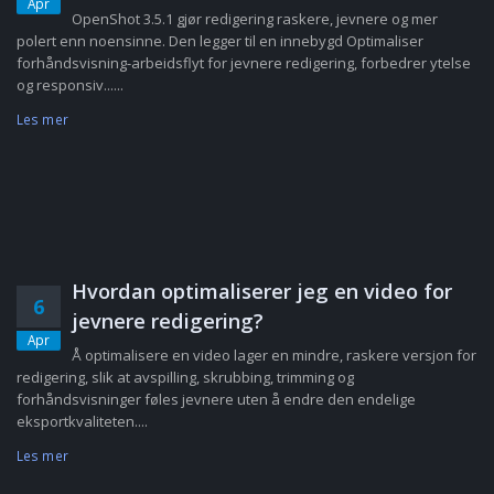
Apr
OpenShot 3.5.1 gjør redigering raskere, jevnere og mer
polert enn noensinne. Den legger til en innebygd Optimaliser
forhåndsvisning-arbeidsflyt for jevnere redigering, forbedrer ytelse
og responsiv......
Les mer
Hvordan optimaliserer jeg en video for
6
jevnere redigering?
Apr
Å optimalisere en video lager en mindre, raskere versjon for
redigering, slik at avspilling, skrubbing, trimming og
forhåndsvisninger føles jevnere uten å endre den endelige
eksportkvaliteten....
Les mer