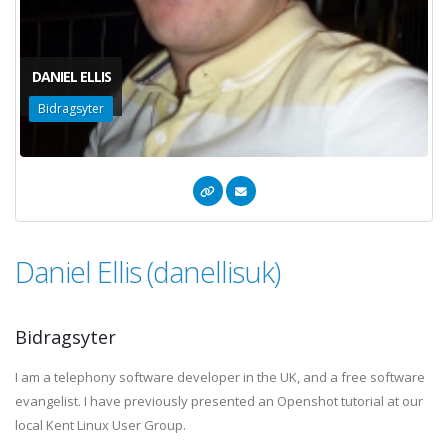
DANIEL ELLIS
Bidragsyter
Daniel Ellis (danellisuk)
Bidragsyter
I am a telephony software developer in the UK, and a free software
evangelist. I have previously presented an Openshot tutorial at our
local Kent Linux User Group.