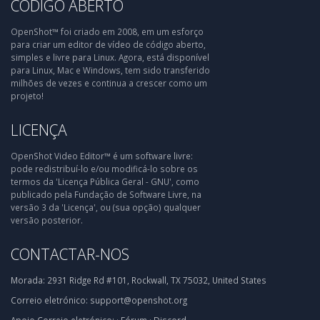
CÓDIGO ABERTO
OpenShot™ foi criado em 2008, em um esforço
para criar um editor de vídeo de código aberto,
simples e livre para Linux. Agora, está disponível
para Linux, Mac e Windows, tem sido transferido
milhões de vezes e continua a crescer como um
projeto!
LICENÇA
OpenShot Video Editor™ é um software livre:
pode redistribuí-lo e/ou modificá-lo sobre os
termos da 'Licença Pública Geral - GNU', como
publicado pela Fundação de Software Livre, na
versão 3 da 'Licença', ou (sua opção) qualquer
versão posterior.
CONTACTAR-NOS
Morada:
2931 Ridge Rd #101, Rockwall, TX 75032, United States
Correio eletrónico:
support@openshot.org