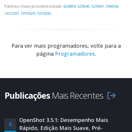
Patches I have provided include:
624850
,
529545
,
520941
,
596504
,
1012307
,
1013029
,
1013035
Para ver mais programadores, volte para a
página
Programadores
.
Publicações
Mais Recentes
OpenShot 3.5.1: Desempenho Mais
6
Rápido, Edição Mais Suave, Pré-