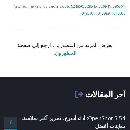
Patches I have provided include:
624850
,
529545
,
520941
,
596504
,
1012307
,
1013029
,
1013035
لعرض المزيد من المطورين، ارجع إلى صفحة
المطورون
.
آخر
المقالات
OpenShot 3.5.1: أداء أسرع، تحرير أكثر سلاسة،
6
معاينات أفضل