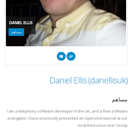
DANIEL ELLIS
مساهم
Daniel Ellis (danellisuk)
مساهم
I am a telephony software developer in the UK, and a free software
evangelist. I have previously presented an Openshot tutorial at our
local Kent Linux User Group.