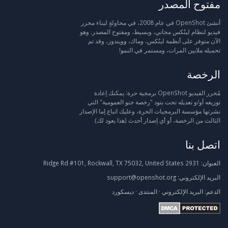
مفتوح المصدر
أنشئ OpenShot في عام 2008، في محاولةٍ لبناء محرر
فيديو لنظام لينُكس مجاني، وبسيط، ومفتوح المصدر. وهو
الآن متوفر على أنظمة لينُكس، وماك، وويندوز، وقد تم
تحميله ملايين المرات، ومستمر في النمو!
الرخصة
مُحرر الفيديو OpenShot برمجية حرة: يمكنك إعادة
توزيعه أو/و تعديله تحت بنود "رخصة جنو العمومية" التي
نشرتها مؤسسة البرمجيات الحرة، وعليك اتباع إما الإصدار
الثالث من الرخصة، أو أي إصدار أحدث (هذا يعود لك).
اتصل بنا
العنوان:
2931 Ridge Rd #101, Rockwall, TX 75032, United States
البريد الإلكتروني:
support@openshot.org
الدعم:
البريد الإلكتروني
·
المنتدى
·
ديسكورد