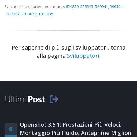
Patches I have provided include:
624850
,
529545
,
520941
,
596504
,
1012307
,
1013029
,
1013035
Per saperne di più sugli sviluppatori, torna
alla pagina
Sviluppatori
.
Ultimi
Post
OpenShot 3.5.1: Prestazioni Più Veloci,
6
Montaggio Più Fluido, Anteprime Migliori