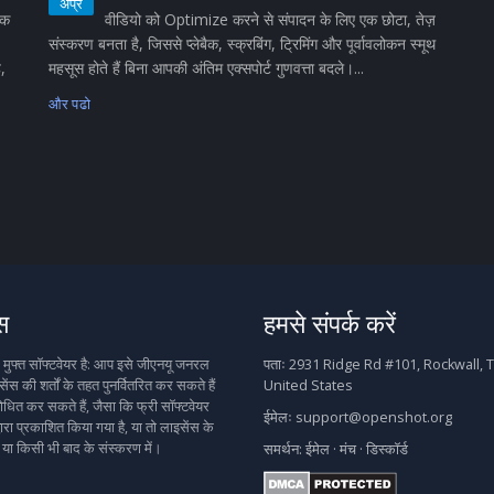
अप्र
िक
वीडियो को Optimize करने से संपादन के लिए एक छोटा, तेज़
संस्करण बनता है, जिससे प्लेबैक, स्क्रबिंग, ट्रिमिंग और पूर्वावलोकन स्मूथ
ै,
महसूस होते हैं बिना आपकी अंतिम एक्सपोर्ट गुणवत्ता बदले।...
और पढो
स
हमसे संपर्क करें
फ्त सॉफ्टवेयर है: आप इसे जीएनयू जनरल
पताः
2931 Ridge Rd #101, Rockwall, T
ेंस की शर्तों के तहत पुनर्वितरित कर सकते हैं
United States
धित कर सकते हैं, जैसा कि फ्री सॉफ्टवेयर
ईमेलः
support@openshot.org
वारा प्रकाशित किया गया है, या तो लाइसेंस के
 या किसी भी बाद के संस्करण में।
समर्थन:
ईमेल
·
मंच
·
डिस्कॉर्ड